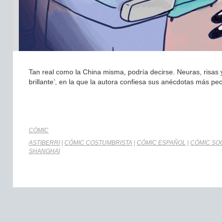
Tan real como la China misma, podría decirse. Neuras, risas 
brillante’, en la que la autora confiesa sus anécdotas más pecu
CÓMIC
ASTIBERRI
|
CÓMIC COSTUMBRISTA
|
CÓMIC ESPAÑOL
|
CÓMIC SO
SHANGHAI