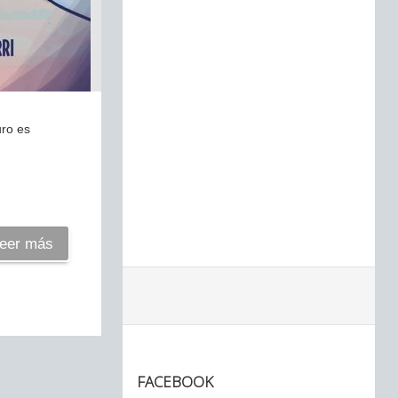
uro es
eer más
FACEBOOK