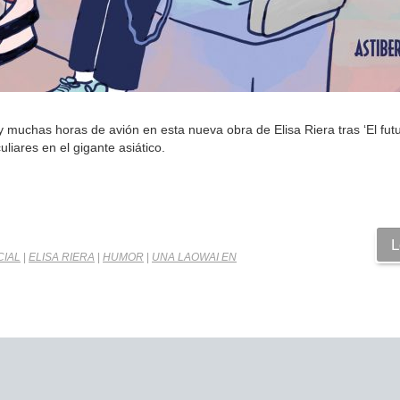
y muchas horas de avión en esta nueva obra de Elisa Riera tras ‘El fut
liares en el gigante asiático.
L
CIAL
|
ELISA RIERA
|
HUMOR
|
UNA LAOWAI EN