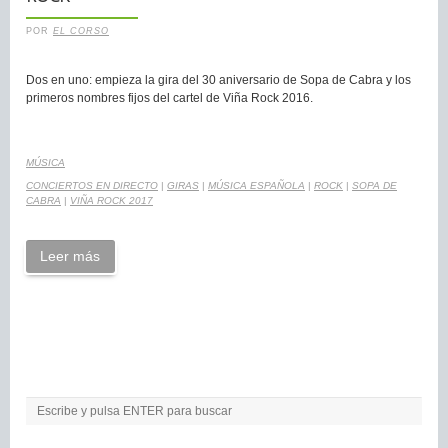
POR
EL CORSO
Dos en uno: empieza la gira del 30 aniversario de Sopa de Cabra y los
primeros nombres fijos del cartel de Viña Rock 2016.
MÚSICA
CONCIERTOS EN DIRECTO
|
GIRAS
|
MÚSICA ESPAÑOLA
|
ROCK
|
SOPA DE
CABRA
|
VIÑA ROCK 2017
Leer más