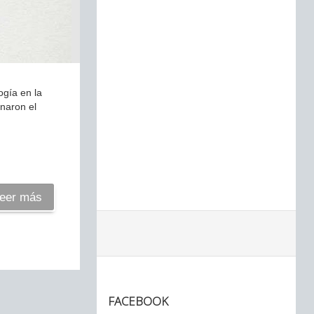
ogía en la
anaron el
eer más
FACEBOOK