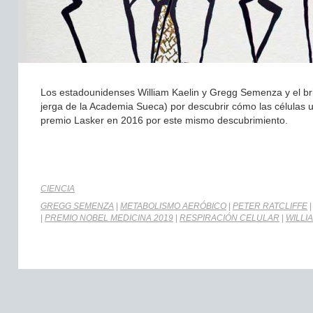
Los estadounidenses William Kaelin y Gregg Semenza y el brit
jerga de la Academia Sueca) por descubrir cómo las células ut
premio Lasker en 2016 por este mismo descubrimiento.
CIENCIA
GREGG SEMENZA
|
METABOLISMO AERÓBICO
|
PETER RATCLIFFE
|
PREMIO NOBEL MEDICINA 2019
|
RESPIRACIÓN CELULAR
|
WILLI