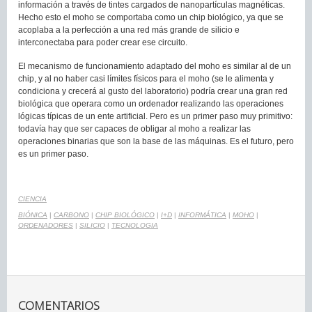
información a través de tintes cargados de nanopartículas magnéticas.
Hecho esto el moho se comportaba como un chip biológico, ya que se
acoplaba a la perfección a una red más grande de silicio e
interconectaba para poder crear ese circuito.
El mecanismo de funcionamiento adaptado del moho es similar al de un
chip, y al no haber casi límites físicos para el moho (se le alimenta y
condiciona y crecerá al gusto del laboratorio) podría crear una gran red
biológica que operara como un ordenador realizando las operaciones
lógicas típicas de un ente artificial. Pero es un primer paso muy primitivo:
todavía hay que ser capaces de obligar al moho a realizar las
operaciones binarias que son la base de las máquinas. Es el futuro, pero
es un primer paso.
CIENCIA
BIÓNICA
|
CARBONO
|
CHIP BIOLÓGICO
|
I+D
|
INFORMÁTICA
|
MOHO
|
ORDENADORES
|
SILICIO
|
TECNOLOGIA
COMENTARIOS