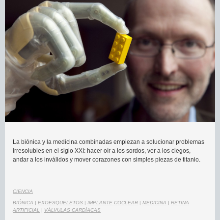
La biónica y la medicina combinadas empiezan a solucionar problemas
irresolubles en el siglo XXI: hacer oír a los sordos, ver a los ciegos,
andar a los inválidos y mover corazones con simples piezas de titanio.
CIENCIA
BIÓNICA
|
EXOESQUELETOS
|
IMPLANTE COCLEAR
|
MEDICINA
|
RETINA
ARTIFICIAL
|
VÁLVULAS CARDÍACAS