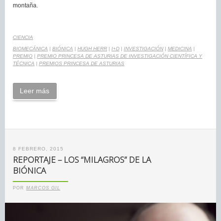
montaña.
CIENCIA
BIOMECÁNICA
|
BIÓNICA
|
HUGH HERR
|
I+D
|
INVESTIGACIÓN
|
MEDICINA
|
PREMIO
|
PREMIO PRINCESA DE ASTURIAS DE INVESTIGACIÓN CIENTÍFICA Y
TÉCNICA
|
PREMIOS PRINCESA DE ASTURIAS
Leer más
8 FEBRERO, 2015
REPORTAJE – LOS “MILAGROS” DE LA
BIÓNICA
POR
MARCOS GIL