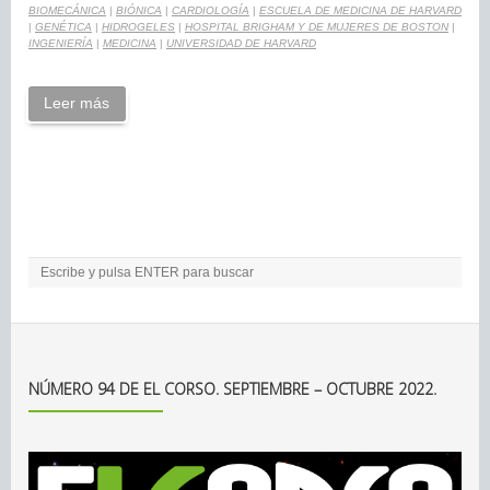
BIOMECÁNICA
|
BIÓNICA
|
CARDIOLOGÍA
|
ESCUELA DE MEDICINA DE HARVARD
|
GENÉTICA
|
HIDROGELES
|
HOSPITAL BRIGHAM Y DE MUJERES DE BOSTON
|
INGENIERÍA
|
MEDICINA
|
UNIVERSIDAD DE HARVARD
Leer más
NÚMERO 94 DE EL CORSO. SEPTIEMBRE – OCTUBRE 2022.