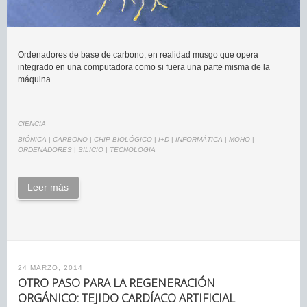
Ordenadores de base de carbono, en realidad musgo que opera
integrado en una computadora como si fuera una parte misma de la
máquina.
CIENCIA
BIÓNICA
|
CARBONO
|
CHIP BIOLÓGICO
|
I+D
|
INFORMÁTICA
|
MOHO
|
ORDENADORES
|
SILICIO
|
TECNOLOGIA
Leer más
24 MARZO, 2014
OTRO PASO PARA LA REGENERACIÓN
ORGÁNICO: TEJIDO CARDÍACO ARTIFICIAL