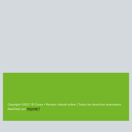
Copyright ©2017 El Corso • Revista cultural online | Todos los derechos reservados.
Diseñado por
INQANET
.