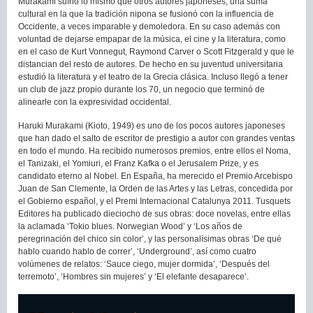
Murakami sufrió lo mismo que otros autores japoneses, una suma
cultural en la que la tradición nipona se fusionó con la influencia de
Occidente, a veces imparable y demoledora. En su caso además con
voluntad de dejarse empapar de la música, el cine y la literatura, como
en el caso de Kurt Vonnegut, Raymond Carver o Scott Fitzgerald y que le
distancian del resto de autores. De hecho en su juventud universitaria
estudió la literatura y el teatro de la Grecia clásica. Incluso llegó a tener
un club de jazz propio durante los 70, un negocio que terminó de
alinearle con la expresividad occidental.
Haruki Murakami (Kioto, 1949) es uno de los pocos autores japoneses
que han dado el salto de escritor de prestigio a autor con grandes ventas
en todo el mundo. Ha recibido numerosos premios, entre ellos el Noma,
el Tanizaki, el Yomiuri, el Franz Kafka o el Jerusalem Prize, y es
candidato eterno al Nobel. En España, ha merecido el Premio Arcebispo
Juan de San Clemente, la Orden de las Artes y las Letras, concedida por
el Gobierno español, y el Premi Internacional Catalunya 2011. Tusquets
Editores ha publicado dieciocho de sus obras: doce novelas, entre ellas
la aclamada ‘Tokio blues. Norwegian Wood’ y ‘Los años de
peregrinación del chico sin color’, y las personalísimas obras ‘De qué
hablo cuando hablo de correr’, ‘Underground’, así como cuatro
volúmenes de relatos: ‘Sauce ciego, mujer dormida’, ‘Después del
terremoto’, ‘Hombres sin mujeres’ y ‘El elefante desaparece’.