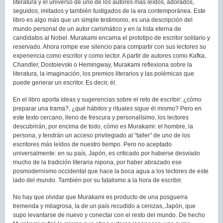
literatura y el universo de uno de los autores más leídos, adorados,
seguidos, imitados y también fustigados de la era contemporánea. Este
libro es algo más que un simple testimonio, es una descripción del
mundo personal de un autor carismático y en la lista eterna de
candidatos al Nobel. Murakami encarna el prototipo de escritor solitario y
reservado. Ahora rompe ese silencio para compartir con sus lectores su
experiencia como escritor y como lector. A partir de autores como Kafka,
Chandler, Dostoievski o Hemingway, Murakami reflexiona sobre la
literatura, la imaginación, los premios literarios y las polémicas que
puede generar un escritor. Es decir, él.
En el libro aporta ideas y sugerencias sobre el reto de escribir: ¿cómo
preparar una trama?, ¿qué hábitos y rituales sigue él mismo? Pero en
este texto cercano, lleno de frescura y personalísimo, los lectores
descubrirán, por encima de todo, cómo es Murakami: el hombre, la
persona, y tendrán un acceso privilegiado al “taller” de uno de los
escritores más leídos de nuestro tiempo. Pero no aceptado
universalmente: en su país, Japón, es criticado por haberse desviado
mucho de la tradición literaria nipona, por haber abrazado ese
posmodernismo occidental que hace la boca agua a los lectores de este
lado del mundo. También por su fatalismo a la hora de escribir.
No hay que olvidar que Murakami es producto de una posguerra
tremenda y milagrosa, la de un país recudido a cenizas, Japón, que
supo levantarse de nuevo y conectar con el resto del mundo. De hecho