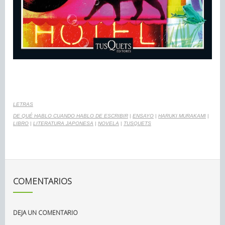
LETRAS
DE QUÉ HABLO CUANDO HABLO DE ESCRIBIR
|
ENSAYO
|
HARUKI MURAKAMI
|
LIBRO
|
LITERATURA JAPONESA
|
NOVELA
|
TUSQUETS
COMENTARIOS
DEJA UN COMENTARIO