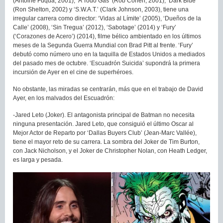
(Antoine Fuqua, 2001), ‘A Todo Gas’ (Rob Cohen, 2001), ‘Dark Blue’
(Ron Shelton, 2002) y ‘S.W.A.T.’ (Clark Johnson, 2003), tiene una
irregular carrera como director: ‘Vidas al Límite’ (2005), ‘Dueños de la
Calle’ (2008), ‘Sin Tregua’ (2012), ‘Sabotage’ (2014) y ‘Fury’
(‘Corazones de Acero’) (2014), filme bélico ambientado en los últimos
meses de la Segunda Guerra Mundial con Brad Pitt al frente. ‘Fury’
debutó como número uno en la taquilla de Estados Unidos a mediados
del pasado mes de octubre. ‘Escuadrón Suicida’ supondrá la primera
incursión de Ayer en el cine de superhéroes.
No obstante, las miradas se centrarán, más que en el trabajo de David
Ayer, en los malvados del Escuadrón:
-Jared Leto (Joker). El antagonista principal de Batman no necesita
ninguna presentación. Jared Leto, que consiguió el último Oscar al
Mejor Actor de Reparto por ‘Dallas Buyers Club’ (Jean-Marc Vallée),
tiene el mayor reto de su carrera. La sombra del Joker de Tim Burton,
con Jack Nicholson, y el Joker de Christopher Nolan, con Heath Ledger,
es larga y pesada.