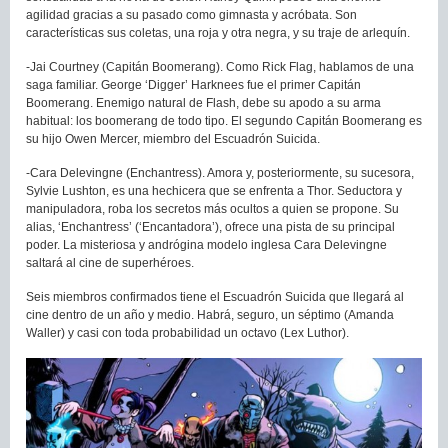
agilidad gracias a su pasado como gimnasta y acróbata. Son
características sus coletas, una roja y otra negra, y su traje de arlequín.
-Jai Courtney (Capitán Boomerang). Como Rick Flag, hablamos de una
saga familiar. George ‘Digger’ Harknees fue el primer Capitán
Boomerang. Enemigo natural de Flash, debe su apodo a su arma
habitual: los boomerang de todo tipo. El segundo Capitán Boomerang es
su hijo Owen Mercer, miembro del Escuadrón Suicida.
-Cara Delevingne (Enchantress). Amora y, posteriormente, su sucesora,
Sylvie Lushton, es una hechicera que se enfrenta a Thor. Seductora y
manipuladora, roba los secretos más ocultos a quien se propone. Su
alias, ‘Enchantress’ (‘Encantadora’), ofrece una pista de su principal
poder. La misteriosa y andrógina modelo inglesa Cara Delevingne
saltará al cine de superhéroes.
Seis miembros confirmados tiene el Escuadrón Suicida que llegará al
cine dentro de un año y medio. Habrá, seguro, un séptimo (Amanda
Waller) y casi con toda probabilidad un octavo (Lex Luthor).