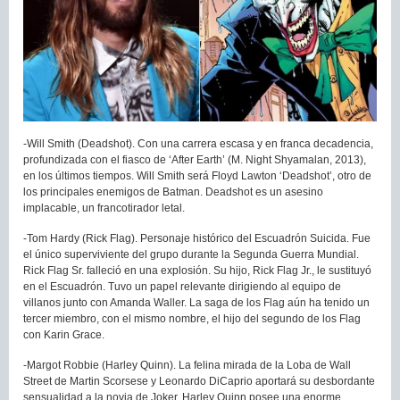
-Will Smith (Deadshot). Con una carrera escasa y en franca decadencia,
profundizada con el fiasco de ‘After Earth’ (M. Night Shyamalan, 2013),
en los últimos tiempos. Will Smith será Floyd Lawton ‘Deadshot’, otro de
los principales enemigos de Batman. Deadshot es un asesino
implacable, un francotirador letal.
-Tom Hardy (Rick Flag). Personaje histórico del Escuadrón Suicida. Fue
el único superviviente del grupo durante la Segunda Guerra Mundial.
Rick Flag Sr. falleció en una explosión. Su hijo, Rick Flag Jr., le sustituyó
en el Escuadrón. Tuvo un papel relevante dirigiendo al equipo de
villanos junto con Amanda Waller. La saga de los Flag aún ha tenido un
tercer miembro, con el mismo nombre, el hijo del segundo de los Flag
con Karin Grace.
-Margot Robbie (Harley Quinn). La felina mirada de la Loba de Wall
Street de Martin Scorsese y Leonardo DiCaprio aportará su desbordante
sensualidad a la novia de Joker. Harley Quinn posee una enorme