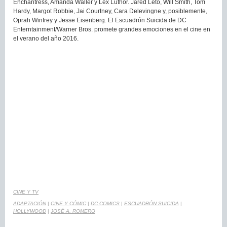
Enchantress, Amanda Waller y Lex Luthor. Jared Leto, Will Smith, Tom
Hardy, Margot Robbie, Jai Courtney, Cara Delevingne y, posiblemente,
Oprah Winfrey y Jesse Eisenberg. El Escuadrón Suicida de DC
Enterntainment/Warner Bros. promete grandes emociones en el cine en
el verano del año 2016.
CINE Y TV
ADAPTACIÓN
|
CINE Y CÓMIC
|
DC COMICS
|
ESCUADRÓN SUICIDA
|
HOLLYWOOD
|
JOSÉ A. ROMERO