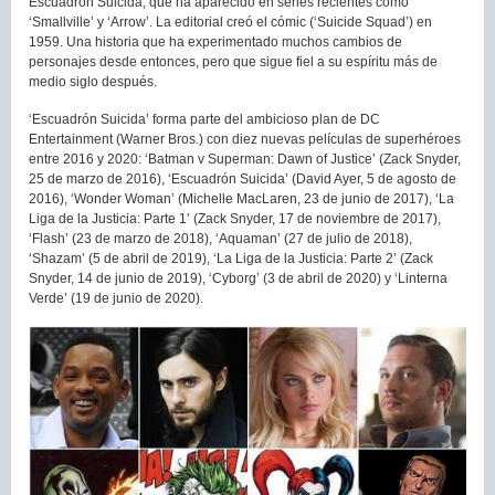
Escuadrón Suicida, que ha aparecido en series recientes como
‘Smallville’ y ‘Arrow’. La editorial creó el cómic (‘Suicide Squad’) en
1959. Una historia que ha experimentado muchos cambios de
personajes desde entonces, pero que sigue fiel a su espíritu más de
medio siglo después.
‘Escuadrón Suicida’ forma parte del ambicioso plan de DC
Entertainment (Warner Bros.) con diez nuevas películas de superhéroes
entre 2016 y 2020: ‘Batman v Superman: Dawn of Justice’ (Zack Snyder,
25 de marzo de 2016), ‘Escuadrón Suicida’ (David Ayer, 5 de agosto de
2016), ‘Wonder Woman’ (Michelle MacLaren, 23 de junio de 2017), ‘La
Liga de la Justicia: Parte 1’ (Zack Snyder, 17 de noviembre de 2017),
‘Flash’ (23 de marzo de 2018), ‘Aquaman’ (27 de julio de 2018),
‘Shazam’ (5 de abril de 2019), ‘La Liga de la Justicia: Parte 2’ (Zack
Snyder, 14 de junio de 2019), ‘Cyborg’ (3 de abril de 2020) y ‘Linterna
Verde’ (19 de junio de 2020).