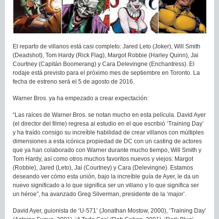
El reparto de villanos está casi completo: Jared Leto (Joker), Will Smith
(Deadshot), Tom Hardy (Rick Flag), Margot Robbie (Harley Quinn), Jai
Courtney (Capitán Boomerang) y Cara Delevingne (Enchantress). El
rodaje está previsto para el próximo mes de septiembre en Toronto. La
fecha de estreno será el 5 de agosto de 2016.
Warner Bros. ya ha empezado a crear expectación:
“Las raíces de Warner Bros. se notan mucho en esta película. David Ayer
(el director del filme) regresa al estudio en el que escribió ‘Training Day’
y ha traído consigo su increíble habilidad de crear villanos con múltiples
dimensiones a esta icónica propiedad de DC con un casting de actores
que ya han colaborado con Warner durante mucho tiempo, Will Smith y
Tom Hardy, así como otros muchos favoritos nuevos y viejos: Margot
(Robbie), Jared (Leto), Jai (Courtney) y Cara (Delevingne). Estamos
deseando ver cómo esta unión, bajo la increíble guía de Ayer, le da un
nuevo significado a lo que significa ser un villano y lo que significa ser
un héroe”, ha avanzado Greg Silverman, presidente de la ‘major’.
David Ayer, guionista de ‘U-571’ (Jonathan Mostow, 2000), ‘Training Day’