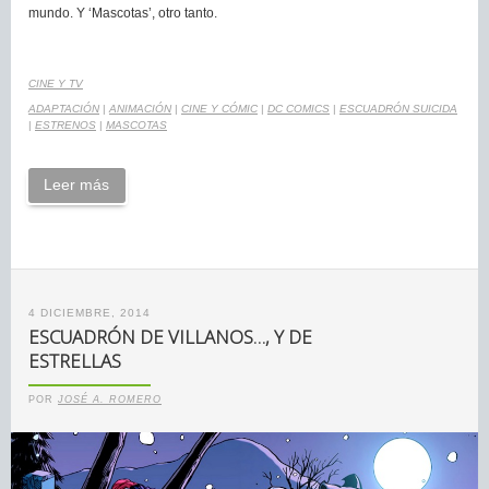
mundo. Y ‘Mascotas’, otro tanto.
CINE Y TV
ADAPTACIÓN
|
ANIMACIÓN
|
CINE Y CÓMIC
|
DC COMICS
|
ESCUADRÓN SUICIDA
|
ESTRENOS
|
MASCOTAS
Leer más
4 DICIEMBRE, 2014
ESCUADRÓN DE VILLANOS…, Y DE
ESTRELLAS
POR
JOSÉ A. ROMERO