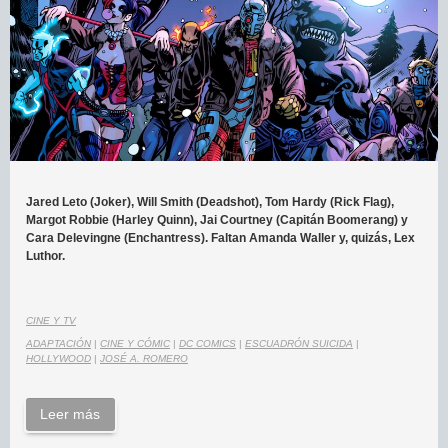
Jared Leto (Joker), Will Smith (Deadshot), Tom Hardy (Rick Flag),
Margot Robbie (Harley Quinn), Jai Courtney (Capitán Boomerang) y
Cara Delevingne (Enchantress).
Faltan Amanda Waller y, quizás, Lex
Luthor.
CINE Y TV
ADAPTACIÓN
|
CINE Y CÓMIC
|
DC COMICS
|
ESCUADRÓN SUICIDA
|
HOLLYWOOD
|
JOSÉ A. ROMERO
Leer más