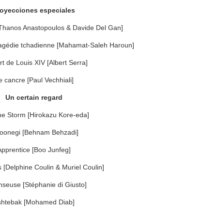
oyecciones especiales
[Thanos Anastopoulos & Davide Del Gan]
ragédie tchadienne [Mahamat-Saleh Haroun]
t de Louis XIV [Albert Serra]
e cancre [Paul Vechhiali]
Un certain regard
the Storm [Hirokazu Kore-eda]
oonegi [Behnam Behzadi]
Apprentice [Boo Junfeg]
s [Delphine Coulin & Muriel Coulin]
nseuse [Stéphanie di Giusto]
shtebak [Mohamed Diab]