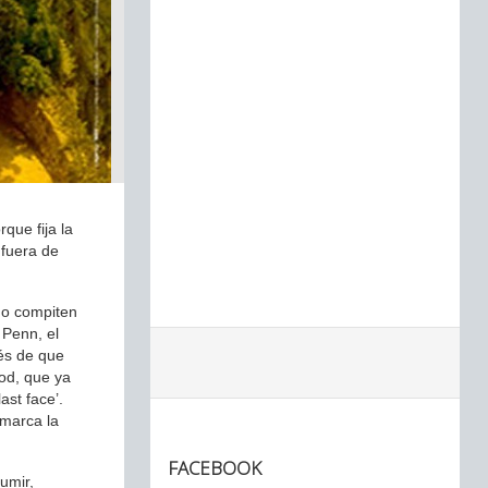
que fija la
 fuera de
 no compiten
 Penn, el
ués de que
ood, que ya
st face’.
 marca la
FACEBOOK
umir,