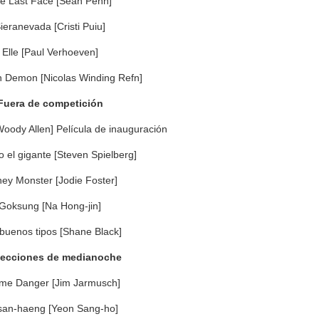
e Last Face [Sean Penn]
ieranevada [Cristi Puiu]
Elle [Paul Verhoeven]
 Demon [Nicolas Winding Refn]
Fuera de competición
Woody Allen] Película de inauguración
 el gigante [Steven Spielberg]
ey Monster [Jodie Foster]
Goksung [Na Hong-jin]
buenos tipos [Shane Black]
yecciones de medianoche
me Danger [Jim Jarmusch]
san-haeng [Yeon Sang-ho]