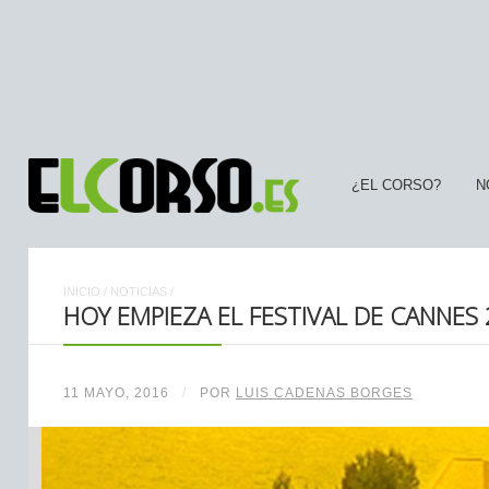
¿EL CORSO?
N
INICIO
/
NOTICIAS
/
HOY EMPIEZA EL FESTIVAL DE CANNES
11 MAYO, 2016
/
POR
LUIS CADENAS BORGES