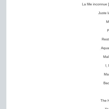
La fille inconnu
Juste 
M
P
Rest
Aquar
Mal
I,
Ma’
Bac
The 