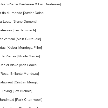
e [Jean-Pierre Dardenne & Luc Dardenne]
la fin du monde [Xavier Dolan]
a Loute [Bruno Dumont]
aterson [Jim Jarmusch]
er vertical [Alain Guiraudie]
ius [Kleber Mendoça Filho]
 de Pierres [Nicole Garcia]
 Daniel Blake [Ken Loach]
Rosa [Brillante Mendoza]
alaureat [Cristian Mungiu]
Loving [Jeff Nichols]
Handmaid [Park Chan-wook]