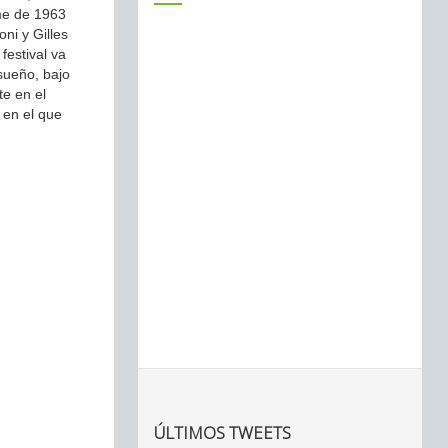
lme de 1963
ni y Gilles
festival va
sueño, bajo
te en el
 en el que
ÚLTIMOS TWEETS