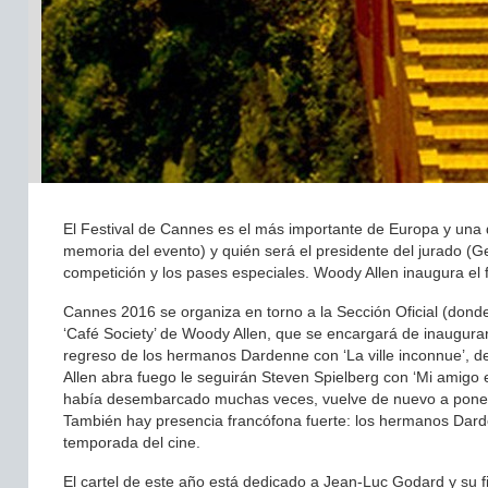
El Festival de Cannes es el más importante de Europa y una d
memoria del evento) y quién será el presidente del jurado (Ge
competición y los pases especiales. Woody Allen inaugura el f
Cannes 2016 se organiza en torno a la Sección Oficial (donde
‘Café Society’ de Woody Allen, que se encargará de inaugurar 
regreso de los hermanos Dardenne con ‘La ville inconnue’, d
Allen abra fuego le seguirán Steven Spielberg con ‘Mi amigo 
había desembarcado muchas veces, vuelve de nuevo a ponerse
También hay presencia francófona fuerte: los hermanos Darde
temporada del cine.
El cartel de este año está dedicado a Jean-Luc Godard y su fi