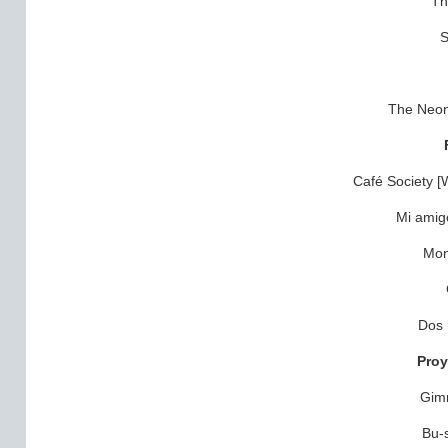
Th
S
The Neon
Café Society [
Mi amigo
Mon
Dos 
Pro
Gim
Bu-