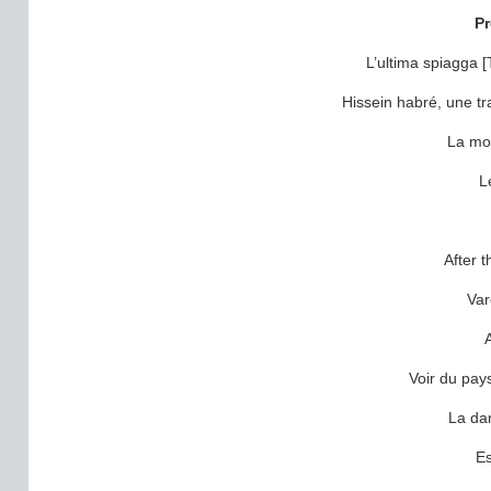
Pr
L’ultima spiagga 
Hissein habré, une t
La mor
L
After 
Var
Voir du pay
La da
E