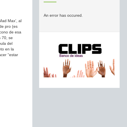
An error has occured.
‘Mad Max’, al
de pro (es
icono de esa
 70, se
ula del
to en la
acer “estar