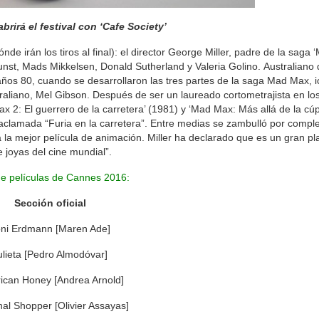
rirá el festival con ‘Cafe Society’
de irán los tiros al final): el director George Miller, padre de la saga 
st, Mads Mikkelsen, Donald Sutherland y Valeria Golino. Australiano 
ños 80, cuando se desarrollaron las tres partes de la saga Mad Max, 
aliano, Mel Gibson. Después de ser un laureado cortometrajista en los
ax 2: El guerrero de la carretera’ (1981) y ‘Mad Max: Más allá de la cúp
 aclamada “Furia en la carretera”. Entre medias se zambulló por comple
 la mejor película de animación. Miller ha declarado que es un gran pl
e joyas del cine mundial”.
de películas de Cannes 2016:
Sección oficial
ni Erdmann [Maren Ade]
ulieta [Pedro Almodóvar]
ican Honey [Andrea Arnold]
al Shopper [Olivier Assayas]