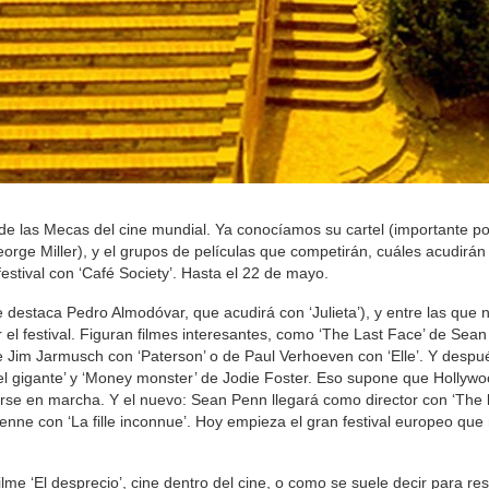
e las Mecas del cine mundial. Ya conocíamos su cartel (importante por
orge Miller), y el grupos de películas que competirán, cuáles acudirán
estival con ‘Café Society’. Hasta el 22 de mayo.
 destaca Pedro Almodóvar, que acudirá con ‘Julieta’), y entre las que
el festival. Figuran filmes interesantes, como ‘The Last Face’ de Sean
e Jim Jarmusch con ‘Paterson’ o de Paul Verhoeven con ‘Elle’. Y desp
el gigante’ y ‘Money monster’ de Jodie Foster. Eso supone que Hollyw
 en marcha. Y el nuevo: Sean Penn llegará como director con ‘The la
nne con ‘La fille inconnue’. Hoy empieza el gran festival europeo que
lme ‘El desprecio’, cine dentro del cine, o como se suele decir para res