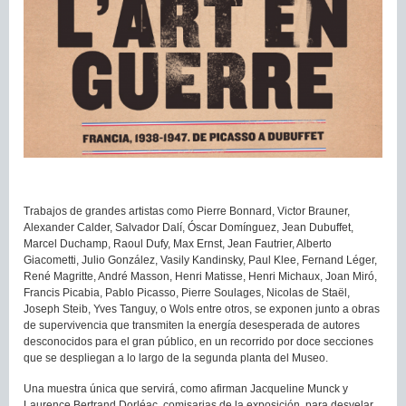
Trabajos de grandes artistas como Pierre Bonnard, Victor Brauner,
Alexander Calder, Salvador Dalí, Óscar Domínguez, Jean Dubuffet,
Marcel Duchamp, Raoul Dufy, Max Ernst, Jean Fautrier, Alberto
Giacometti, Julio González, Vasily Kandinsky, Paul Klee, Fernand Léger,
René Magritte, André Masson, Henri Matisse, Henri Michaux, Joan Miró,
Francis Picabia, Pablo Picasso, Pierre Soulages, Nicolas de Staël,
Joseph Steib, Yves Tanguy, o Wols entre otros, se exponen junto a obras
de supervivencia que transmiten la energía desesperada de autores
desconocidos para el gran público, en un recorrido por doce secciones
que se despliegan a lo largo de la segunda planta del Museo.
Una muestra única que servirá, como afirman Jacqueline Munck y
Laurence Bertrand Dorléac, comisarias de la exposición, para desvelar