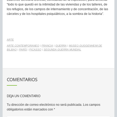
“todo lo que quedó en la intimidad de las viviendas y de los talleres, de
los refugios, de los campos de internamiento y de concentración, de las
cárceles y de los hospitales psiquiátricos, a la sombra de la historia”.
ARTE
ARTE CONTEMPORANEO
|
FRANCIA
|
GUERRA
|
MUSEO GUGGENHEIM DE
BILBAO
|
PARÍS
|
PICASSO
|
SEGUNDA GUERRA MUNDIAL
COMENTARIOS
DEJA UN COMENTARIO
Tu dirección de correo electrónico no será publicada.
Los campos
obligatorios están marcados con
*