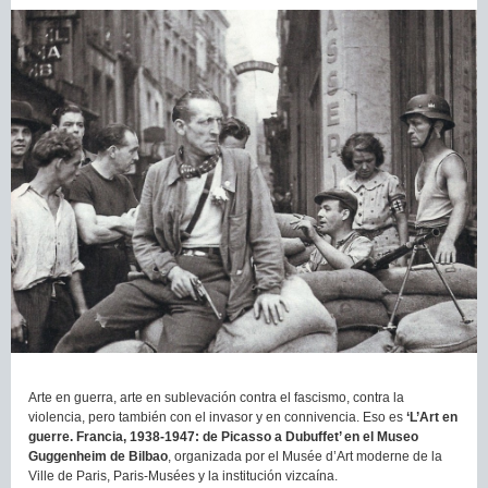
Arte en guerra, arte en sublevación contra el fascismo, contra la
violencia, pero también con el invasor y en connivencia. Eso es
‘L’Art en
guerre. Francia, 1938-1947: de Picasso a Dubuffet’ en el Museo
Guggenheim de Bilbao
, organizada por el Musée d’Art moderne de la
Ville de Paris, Paris-Musées y la institución vizcaína.