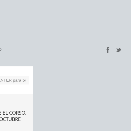
O
 EL CORSO.
 OCTUBRE