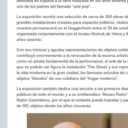
dedicada en España a la obra realizada en los años sesenta
uno de los padres del llamado “arte pop”.
La exposición reunirá una selección de cerca de 300 obras de
grandes instalaciones creadas para espacios públicos, reali
muestra permanecerá en el Guggenheim entre el 30 de octubr
organizada conjuntamente con el museo Mumok de Viena y llev
años sesenta’.
Con sus irónicas y agudas representaciones de objetos cotid
contribuyó enormemente a la renovación de la escena artístic
como un artista fundamental de la performance, el arte de la i
que se podrán ver figura la instalación ‘The Street’ y sus repr
la vida moderna en la gran ciudad; los famosos artículos de 
objetos “blandos” de uso cotidiano del “hogar moderno”.
La exposición también dedica una sección a los primeros di
públicos de todo el mundo y a su emblemático ‘Museo Ratón’
Ratón Geométrico, por el que el visitante puede transitar y par
de 381 objetos desde los años cincuenta.