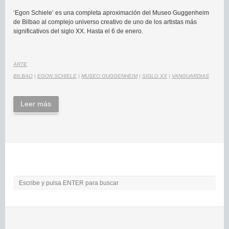
‘Egon Schiele’ es una completa aproximación del Museo Guggenheim
de Bilbao al complejo universo creativo de uno de los artistas más
significativos del siglo XX. Hasta el 6 de enero.
ARTE
BILBAO
|
EGON SCHIELE
|
MUSEO GUGGENHEIM
|
SIGLO XX
|
VANGUARDIAS
Leer más