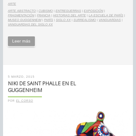
ARTE
ARTE ABSTRACTO
|
CUBISMO
|
ENTREGUERRAS
|
EXPOSICIÓN
|
FRAGMENTACIÓN
|
FRANCIA
|
HISTORIAS DEL ARTE
|
LA ESCUELA DE PARÍS
|
MUSEO GUGGENHEIM
|
PARÍS
|
SIGLO XX
|
SURREALISMO
|
VANGUARDIAS
|
VANGUARDIAS DEL SIGLO XX
Leer más
5 MARZO, 2015
NIKI DE SAINT PHALLE EN EL
GUGGENHEIM
POR
EL CORSO