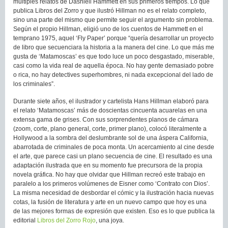
múltiples relatos de Dashiell Hammett en sus primeros tiempos. Lo que
publica Libros del Zorro y que ilustró Hillman no es el relato completo,
sino una parte del mismo que permite seguir el argumento sin problema.
Según el propio Hillman, eligió uno de los cuentos de Hammett en el
temprano 1975, aquel ‘Fly Paper’ porque “quería desarrollar un proyecto
de libro que secuenciara la historia a la manera del cine. Lo que más me
gusta de ‘Matamoscas’ es que todo luce un poco desgastado, miserable,
casi como la vida real de aquella época. No hay gente demasiado pobre
o rica, no hay detectives superhombres, ni nada excepcional del lado de
los criminales”.
Durante siete años, el ilustrador y cartelista Hans Hillman elaboró para
el relato ‘Matamoscas’ más de doscientas cincuenta acuarelas en una
extensa gama de grises. Con sus sorprendentes planos de cámara
(zoom, corte, plano general, corte, primer plano), colocó literalmente a
Hollywood a la sombra del deslumbrante sol de una áspera California,
abarrotada de criminales de poca monta. Un acercamiento al cine desde
el arte, que parece casi un plano secuencia de cine. El resultado es una
adaptación ilustrada que en su momento fue precursora de la propia
novela gráfica. No hay que olvidar que Hillman recreó este trabajo en
paralelo a los primeros volúmenes de Eisner como ‘Contrato con Dios’.
La misma necesidad de desbordar el cómic y la ilustración hacia nuevas
cotas, la fusión de literatura y arte en un nuevo campo que hoy es una
de las mejores formas de expresión que existen. Eso es lo que publica la
editorial
Libros del Zorro Rojo
, una joya.