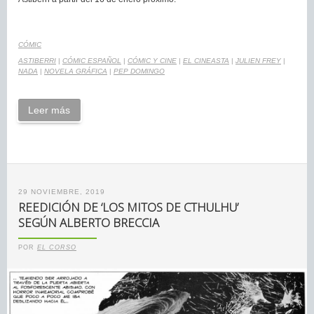
CÓMIC
ASTIBERRI
|
CÓMIC ESPAÑOL
|
CÓMIC Y CINE
|
EL CINEASTA
|
JULIEN FREY
|
NADA
|
NOVELA GRÁFICA
|
PEP DOMINGO
Leer más
29 NOVIEMBRE, 2019
REEDICIÓN DE ‘LOS MITOS DE CTHULHU’
SEGÚN ALBERTO BRECCIA
POR
EL CORSO