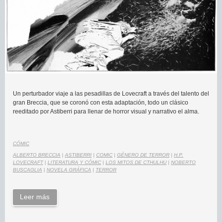
Un perturbador viaje a las pesadillas de Lovecraft a través del talento del
gran Breccia, que se coronó con esta adaptación, todo un clásico
reeditado por Astiberri para llenar de horror visual y narrativo el alma.
CÓMIC
ALBERTO BRECCIA
|
ASTIBERRI
|
COMIC
|
GÉNERO DE TERROR
|
H.P.
LOVECRAFT
|
LITERATURA Y CÓMIC
|
LOS MITOS DE CTHULHU
|
NOBERTO
BUSCAGLIA
|
NOVELA GRÁFICA
|
TERROR
Leer más