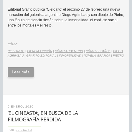
Editorial Grafito publica ‘Cieloalto’ el próximo 27 de febrero una nueva
narración del guionista argentino Diego Agrimbau y con dibujo de Pietro,
una fábula de ciencia-ficción sobre la inmortalidad, el conflicto social
entre los mortales y el resto.
CÓMIC
CIELOALTO
|
CIENCIA FICCIÓN
|
CÓMIC ARGENTINO
|
CÓMIC ESPAÑOL
|
DIEGO
AGRIMBAU
|
GRAFITO EDITORIAL
|
INMORTALIDAD
|
NOVELA GRÁFICA
|
PIETRO
Leer más
9 ENERO, 2020
‘EL CINEASTA’, EN BUSCA DE LA
FILMOGRAFÍA PERDIDA
POR
EL CORSO