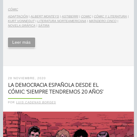
CÓMIC
ADAPTACIÓN
|
ALBERT MONTEYS
|
ASTIBERRI
|
COMIC
|
CÓMIC Y LITERATURA
|
KURT VONNEGUT
|
LITERATURA NORTEAMERICANA
|
MATADERO CINCO
|
NOVELA GRÁFICA
|
SÁTIRA
Leer más
28 NOVIEMBRE, 2020
LA DEMOCRACIA ESPAÑOLA DESDE EL
CÓMIC: ‘SIEMPRE TENDREMOS 20 AÑOS’
POR
LUIS CADENAS BORGES