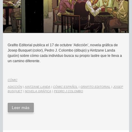
Grafito Editorial publica el 17 de octubre ‘Adicción’, novela gráfica de
Josep Busquet (color), Pedro J. Colombo (dibujo) y Aintzane Landa
(guión) sobre cómo cada individuo busca su propio lastre que le lleva a
un camino diferente.
CÓMIC
ADICCIÓN
|
AINTZANE LANDA
|
CÓMIC ESPAÑOL
|
GRAFITO EDITORIAL
|
JOSEP
BUSQUET
|
NOVELA GRÁFICA
|
PEDRO J COLOMBO
Leer más