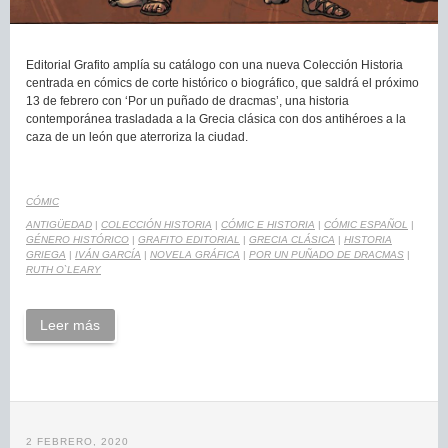
Editorial Grafito amplía su catálogo con una nueva Colección Historia
centrada en cómics de corte histórico o biográfico, que saldrá el próximo
13 de febrero con ‘Por un puñado de dracmas’, una historia
contemporánea trasladada a la Grecia clásica con dos antihéroes a la
caza de un león que aterroriza la ciudad.
CÓMIC
ANTIGÜEDAD
|
COLECCIÓN HISTORIA
|
CÓMIC E HISTORIA
|
CÓMIC ESPAÑOL
|
GÉNERO HISTÓRICO
|
GRAFITO EDITORIAL
|
GRECIA CLÁSICA
|
HISTORIA
GRIEGA
|
IVÁN GARCÍA
|
NOVELA GRÁFICA
|
POR UN PUÑADO DE DRACMAS
|
RUTH O`LEARY
Leer más
2 FEBRERO, 2020