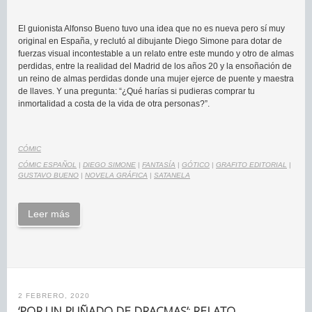
El guionista Alfonso Bueno tuvo una idea que no es nueva pero sí muy
original en España, y reclutó al dibujante Diego Simone para dotar de
fuerzas visual incontestable a un relato entre este mundo y otro de almas
perdidas, entre la realidad del Madrid de los años 20 y la ensoñación de
un reino de almas perdidas donde una mujer ejerce de puente y maestra
de llaves. Y una pregunta: “¿Qué harías si pudieras comprar tu
inmortalidad a costa de la vida de otra personas?”.
CÓMIC
CÓMIC ESPAÑOL
|
DIEGO SIMONE
|
FANTASÍA
|
GÓTICO
|
GRAFITO EDITORIAL
|
GUSTAVO BUENO
|
NOVELA GRÁFICA
|
SATANELA
Leer más
2 FEBRERO, 2020
‘POR UN PUÑADO DE DRACMAS’: RELATO