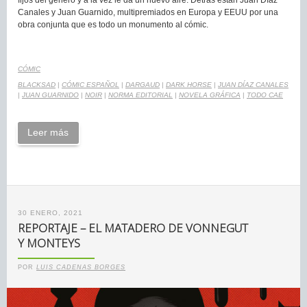
Canales y Juan Guarnido, multipremiados en Europa y EEUU por una
obra conjunta que es todo un monumento al cómic.
CÓMIC
BLACKSAD
|
CÓMIC ESPAÑOL
|
DARGAUD
|
DARK HORSE
|
JUAN DÍAZ CANALES
|
JUAN GUARNIDO
|
NOIR
|
NORMA EDITORIAL
|
NOVELA GRÁFICA
|
TODO CAE
Leer más
30 ENERO, 2021
REPORTAJE – EL MATADERO DE VONNEGUT
Y MONTEYS
POR
LUIS CADENAS BORGES