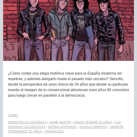
¿Cómo contar una etapa histórica clave para la España moderna sin
repetirse, y además alargarlo hasta el pasado más cercano? Sencillo,
desde la perspectiva de unos chicos de 20 años que desde su particular
mundo al margen de lo convencional atraviesan esos años 80 convulsos
para luego crecer en paralelo a la democracia.
CÓMIC
DEMOCRACIA ESPAÑOLA
|
JAIME MARTÍN
|
JAMÁS TENDRÉ 20 AÑOS
|
LAS
GUERRAS SILENCIOSAS
|
NORMA EDITORIAL
|
NOVELA GRÁFICA
|
SIEMPRE
TENDREMOS 20 AÑOS
|
TRANSICIÓN