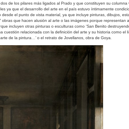
 dos de los pilares más ligados al Prado y que constituyen su columna v
es ya que el desarrollo del arte en el país estuvo íntimamente condici
o desde el punto de vista material, ya que incluye pinturas, dibujos, es
37 obras que hacen alusión al arte o las imágenes porque representan a
orque incluyen otras pinturas o esculturas como ‘San Benito destruyendo
cuestión relacionada con la definición del arte y su historia como el l
l arte de la pintura…’ o el retrato de Jovellanos, obra de Goya.