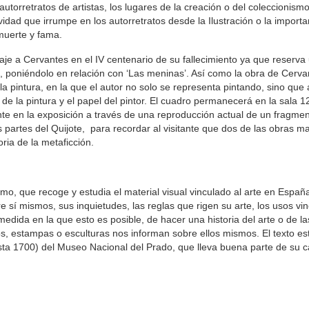
autorretratos de artistas, los lugares de la creación o del coleccionismo 
ividad que irrumpe en los autorretratos desde la Ilustración o la import
muerte y fama.
e a Cervantes en el IV centenario de su fallecimiento ya que reserva
ial, poniéndolo en relación con ‘Las meninas’. Así como la obra de Cerv
la pintura, en la que el autor no solo se representa pintando, sino que
de la pintura y el papel del pintor. El cuadro permanecerá en la sala 12
te en la exposición a través de una reproducción actual de un fragmen
 partes del Quijote, para recordar al visitante que dos de las obras m
ria de la metaficción.
o, que recoge y estudia el material visual vinculado al arte en España
re sí mismos, sus inquietudes, las reglas que rigen su arte, los usos vi
) medida en la que esto es posible, de hacer una historia del arte o de 
s, estampas o esculturas nos informan sobre ellos mismos. El texto est
sta 1700) del Museo Nacional del Prado, que lleva buena parte de su c