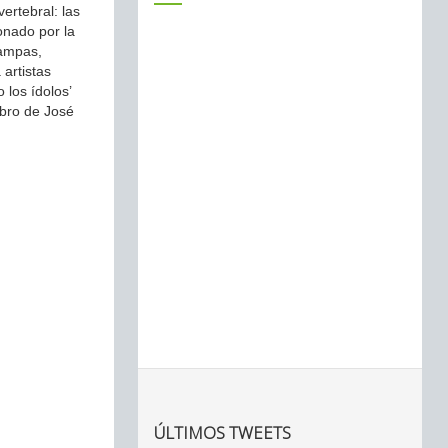
ertebral: las
onado por la
tampas,
 artistas
 los ídolos’
ibro de José
ÚLTIMOS TWEETS