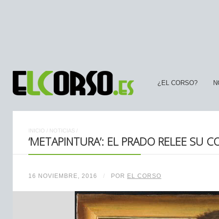
¿EL CORSO?
N
INICIO
/
NOTICIAS
/
‘METAPINTURA’: EL PRADO RELEE SU C
16 NOVIEMBRE, 2016
/
POR
EL CORSO