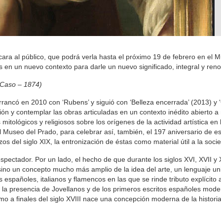
cara al público, que podrá verla hasta el próximo 19 de febrero en el 
s en un nuevo contexto para darle un nuevo significado, integral y ren
l Caso – 1874)
rrancó en 2010 con ‘Rubens’ y siguió con ‘Belleza encerrada’ (2013) y
ción y contemplar las obras articuladas en un contexto inédito abierto 
mitológicos y religiosos sobre los orígenes de la actividad artística en 
 Museo del Prado, para celebrar así, también, el 197 aniversario de est
 del siglo XIX, la entronización de éstas como material útil a la soci
spectador. Por un lado, el hecho de que durante los siglos XVI, XVII y 
 sino un concepto mucho más amplio de la idea del arte, un lenguaje un
 españoles, italianos y flamencos en las que se rinde tributo explícito 
e la presencia de Jovellanos y de los primeros escritos españoles mod
ómo a finales del siglo XVIII nace una concepción moderna de la historia