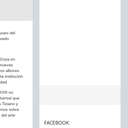
Museo del
ovado.
 ‘Goya en
a nuevas
los albores
a institución
edad.
XVIII no
iversal que
a Tiziano y
ernos sobre
 del arte
FACEBOOK