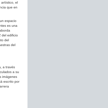
artístico, el
ancia que en
 un espacio
antes es una
 aborda
 del edificio
to del
aestras del
, a través
nculados a su
las imágenes
á escrito por
arrera