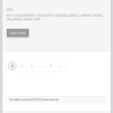
ARTE
2017
|
ARTE ESPAÑOL
|
EXPOSICIÓN
|
HISPANIC SOCIETY
|
MADRID
|
MUSEO
DEL PRADO
|
NUEVA YORK
Leer más
1
2
3
…
5