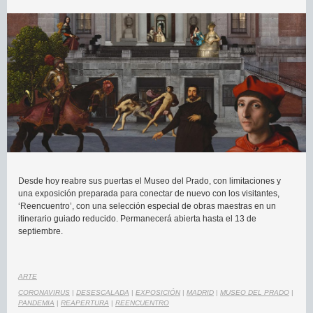
Desde hoy reabre sus puertas el Museo del Prado, con limitaciones y
una exposición preparada para conectar de nuevo con los visitantes,
‘Reencuentro’, con una selección especial de obras maestras en un
itinerario guiado reducido. Permanecerá abierta hasta el 13 de
septiembre.
ARTE
CORONAVIRUS
|
DESESCALADA
|
EXPOSICIÓN
|
MADRID
|
MUSEO DEL PRADO
|
PANDEMIA
|
REAPERTURA
|
REENCUENTRO