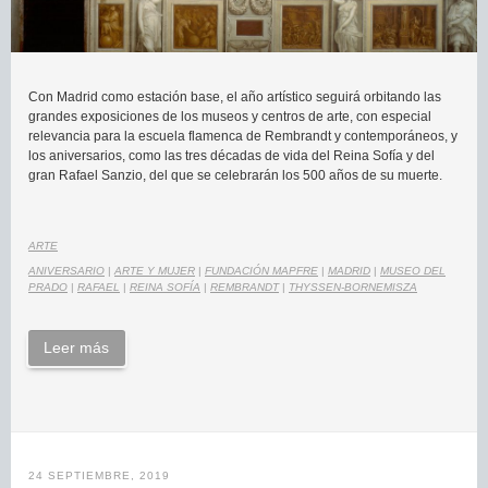
Con Madrid como estación base, el año artístico seguirá orbitando las
grandes exposiciones de los museos y centros de arte, con especial
relevancia para la escuela flamenca de Rembrandt y contemporáneos, y
los aniversarios, como las tres décadas de vida del Reina Sofía y del
gran Rafael Sanzio, del que se celebrarán los 500 años de su muerte.
ARTE
ANIVERSARIO
|
ARTE Y MUJER
|
FUNDACIÓN MAPFRE
|
MADRID
|
MUSEO DEL
PRADO
|
RAFAEL
|
REINA SOFÍA
|
REMBRANDT
|
THYSSEN-BORNEMISZA
Leer más
24 SEPTIEMBRE, 2019