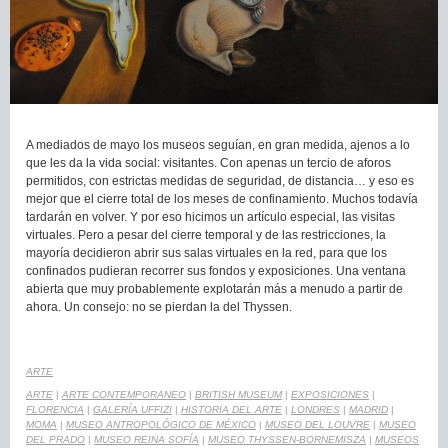
A mediados de mayo los museos seguían, en gran medida, ajenos a lo
que les da la vida social: visitantes. Con apenas un tercio de aforos
permitidos, con estrictas medidas de seguridad, de distancia… y eso es
mejor que el cierre total de los meses de confinamiento. Muchos todavía
tardarán en volver. Y por eso hicimos un artículo especial, las visitas
virtuales. Pero a pesar del cierre temporal y de las restricciones, la
mayoría decidieron abrir sus salas virtuales en la red, para que los
confinados pudieran recorrer sus fondos y exposiciones. Una ventana
abierta que muy probablemente explotarán más a menudo a partir de
ahora. Un consejo: no se pierdan la del Thyssen.
ARTE
ARTE
|
ARTE CONTEMPORANEO
|
BRITISH MUSEUM
|
EXPOSICIONES
|
FLORENCIA
|
GALERÍA UFFIZI
|
HISTORIA DEL ARTE
|
LONDRES
|
MADRID
|
MOMA
|
MUSEO ANTROPOLÓGICO DE MÉXICO
|
MUSEO DEL LOUVRE
|
MUSEO
DEL PRADO
|
MUSEO REINA SOFÍA
|
MUSEO THYSSEN-BORNEMISZA
|
MUSEOS