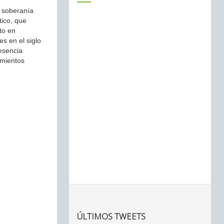
a soberanía
tico, que
to en
es en el siglo
resencia
imientos
ÚLTIMOS TWEETS