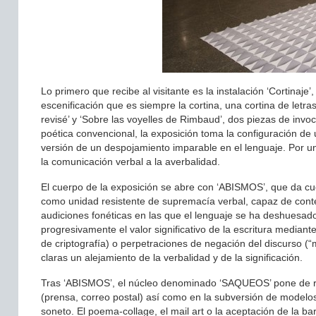
Lo primero que recibe al visitante es la instalación ‘Cortinaj
escenificación que es siempre la cortina, una cortina de letr
revisé’ y ‘Sobre las voyelles de Rimbaud’, dos piezas de invoc
poética convencional, la exposición toma la configuración de
versión de un despojamiento imparable en el lenguaje. Por una
la comunicación verbal a la averbalidad.
El cuerpo de la exposición se abre con ‘ABISMOS’, que da cue
como unidad resistente de supremacía verbal, capaz de conten
audiciones fonéticas en las que el lenguaje se ha deshuesad
progresivamente el valor significativo de la escritura median
de criptografía) o perpetraciones de negación del discurso 
claras un alejamiento de la verbalidad y de la significación.
Tras ‘ABISMOS’, el núcleo denominado ‘SAQUEOS’ pone de reli
(prensa, correo postal) así como en la subversión de modelos 
soneto. El poema-collage, el mail art o la aceptación de la b