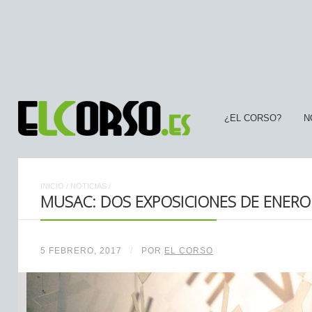
¿EL CORSO?
N
INICIO
/
NOTICIAS
/
MUSAC: DOS EXPOSICIONES DE ENERO
5 FEBRERO, 2017
/
POR
EL CORSO