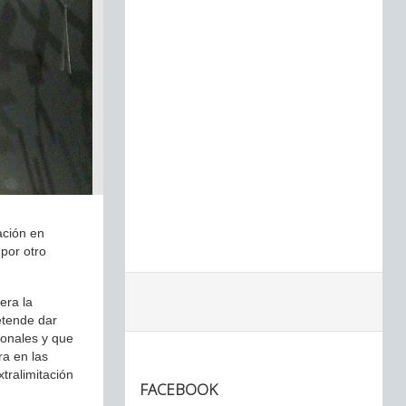
ación en
 por otro
era la
etende dar
ionales y que
ra en las
tralimitación
FACEBOOK