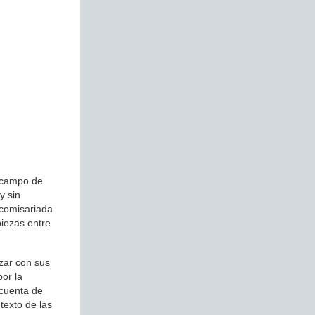
l campo de
y sin
 comisariada
iezas entre
ozar con sus
por la
 cuenta de
texto de las