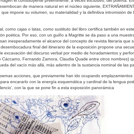
 imagen el constituyente preeminente, a veces exclusivo, del poema. En
 desembocan de manera natural en el núcleo siguiente, EXTRAÑAMIE
que impone su volumen, su materialidad y la definitiva intromisión de 
l, como cajas o latas, como sustituto del libro certifica también en est
ión poética. Por eso, con un guiño a Magritte se da paso a una muestr
an inesperadamente el alcance del concepto de revista literaria que 
 desembocadura final del itinerario de la exposición propone una secue
e excavación del discurso verbal por medio de horadamientos y perfo
epe Cáccamo, Fernando Zamora, Claudia Quade entre otros nombres) q
eda del vacío más allá, más adentro de la sustancia nominal de las pa
poemas acciones, que previamente han ido ocupando emplazamientos 
te para encararlo con la energía esquemática y cardinal de la lengua po
ilencio’, con la que se pone fin a esta exposición panorámica