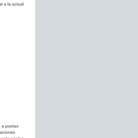
 a la actual
 a poetas
laciones