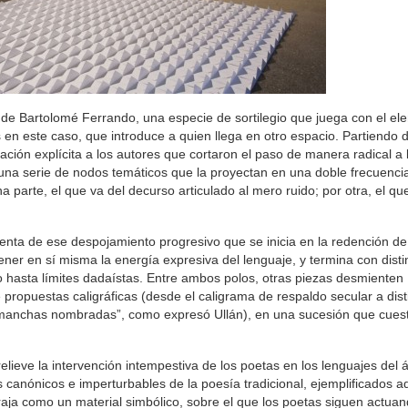
e’, de Bartolomé Ferrando, una especie de sortilegio que juega con el e
as en este caso, que introduce a quien llega en otro espacio. Partiendo 
ación explícita a los autores que cortaron el paso de manera radical a l
 una serie de nodos temáticos que la proyectan en una doble frecuencia
 parte, el que va del decurso articulado al mero ruido; por otra, el qu
nta de ese despojamiento progresivo que se inicia en la redención de 
er en sí misma la energía expresiva del lenguaje, y termina con disti
o hasta límites dadaístas. Entre ambos polos, otras piezas desmienten
te propuestas caligráficas (desde el caligrama de respaldo secular a di
(“manchas nombradas”, como expresó Ullán), en una sucesión que cuest
eve la intervención intempestiva de los poetas en los lenguajes del á
canónicos e imperturbables de la poesía tradicional, ejemplificados aq
araja como un material simbólico, sobre el que los poetas siguen actua