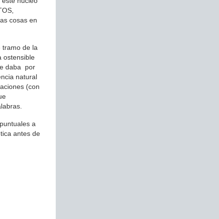
 este núcleo
NTOS,
las cosas en
e tramo de la
a ostensible
se daba por
ncia natural
raciones (con
ue
labras.
puntuales a
ética antes de