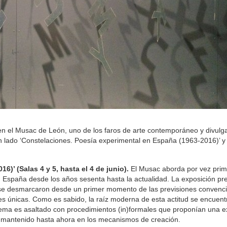
n el Musac de León, uno de los faros de arte contemporáneo y divulg
r un lado ‘Constelaciones. Poesía experimental en España (1963-2016)’ y
)’ (Salas 4 y 5, hasta el 4 de junio).
El Musac aborda por vez prim
n España desde los años sesenta hasta la actualidad. La exposición pr
 se desmarcaron desde un primer momento de las previsiones convenc
s únicas. Como es sabido, la raíz moderna de esta actitud se encuent
oema es asaltado con procedimientos (in)formales que proponían una ex
l mantenido hasta ahora en los mecanismos de creación.