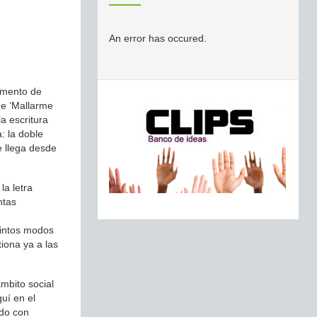
An error has occured.
lemento de
de ‘Mallarme
a escritura
: la doble
e llega desde
la letra
ntas
stintos modos
iona ya a las
mbito social
uí en el
ndo con