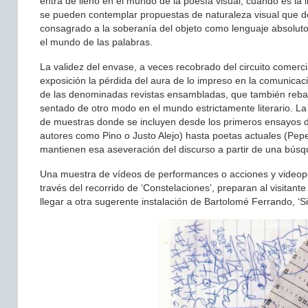
entra de lleno en el mundo de la poesía visual, cuando es la
se pueden contemplar propuestas de naturaleza visual que
consagrado a la soberanía del objeto como lenguaje absoluto 
el mundo de las palabras.
La validez del envase, a veces recobrado del circuito comercia
exposición la pérdida del aura de lo impreso en la comunicac
de las denominadas revistas ensambladas, que también rebas
sentado de otro modo en el mundo estrictamente literario. La
de muestras donde se incluyen desde los primeros ensayos d
autores como Pino o Justo Alejo) hasta poetas actuales (P
mantienen esa aseveración del discurso a partir de una búsqu
Una muestra de vídeos de performances o acciones y video
través del recorrido de ‘Constelaciones’, preparan al visitan
llegar a otra sugerente instalación de Bartolomé Ferrando, ‘S