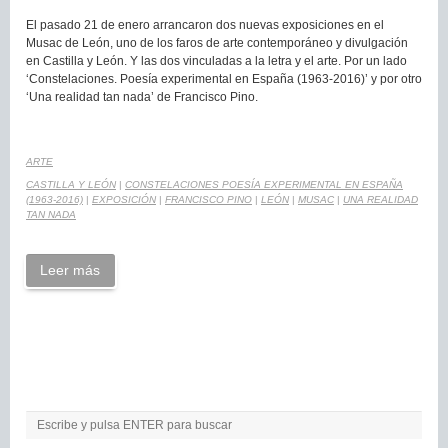
El pasado 21 de enero arrancaron dos nuevas exposiciones en el
Musac de León, uno de los faros de arte contemporáneo y divulgación
en Castilla y León. Y las dos vinculadas a la letra y el arte. Por un lado
‘Constelaciones. Poesía experimental en España (1963-2016)’ y por otro
‘Una realidad tan nada’ de Francisco Pino.
ARTE
CASTILLA Y LEÓN
|
CONSTELACIONES POESÍA EXPERIMENTAL EN ESPAÑA
(1963-2016)
|
EXPOSICIÓN
|
FRANCISCO PINO
|
LEÓN
|
MUSAC
|
UNA REALIDAD
TAN NADA
Leer más