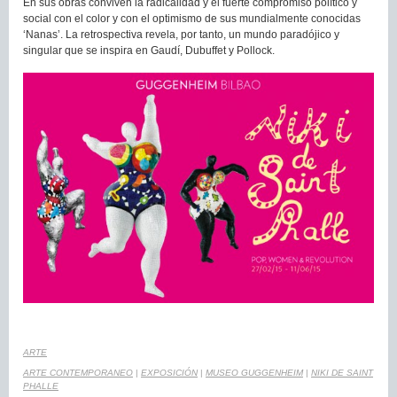
En sus obras conviven la radicalidad y el fuerte compromiso político y
social con el color y con el optimismo de sus mundialmente conocidas
‘Nanas’. La retrospectiva revela, por tanto, un mundo paradójico y
singular que se inspira en Gaudí, Dubuffet y Pollock.
ARTE
ARTE CONTEMPORANEO
|
EXPOSICIÓN
|
MUSEO GUGGENHEIM
|
NIKI DE SAINT
PHALLE