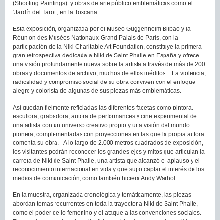
(Shooting Paintings)’ y obras de arte público emblemáticas como el
‘Jardín del Tarot’, en la Toscana.
Esta exposición, organizada por el Museo Guggenheim Bilbao y la
Réunion des Musées Nationaux-Grand Palais de París, con la
participación de la Niki Charitable Art Foundation, constituye la primera
gran retrospectiva dedicada a Niki de Saint Phalle en España y ofrece
una visión profundamente nueva sobre la artista a través de más de 200
obras y documentos de archivo, muchos de ellos inéditos. La violencia,
radicalidad y compromiso social de su obra conviven con el enfoque
alegre y colorista de algunas de sus piezas más emblemáticas.
Así quedan fielmente reflejadas las diferentes facetas como pintora,
escultora, grabadora, autora de performances y cine experimental de
una artista con un universo creativo propio y una visión del mundo
pionera, complementadas con proyecciones en las que la propia autora
comenta su obra. A lo largo de 2.000 metros cuadrados de exposición,
los visitantes podrán reconocer los grandes ejes y mitos que articulan la
carrera de Niki de Saint Phalle, una artista que alcanzó el aplauso y el
reconocimiento internacional en vida y que supo captar el interés de los
medios de comunicación, como también hiciera Andy Warhol.
En la muestra, organizada cronológica y temáticamente, las piezas
abordan temas recurrentes en toda la trayectoria Niki de Saint Phalle,
como el poder de lo femenino y el ataque a las convenciones sociales.