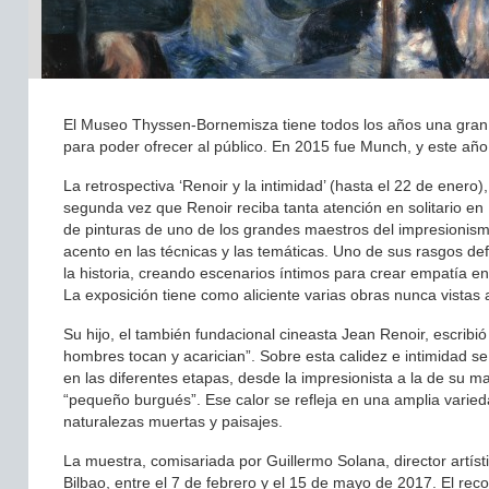
El Museo Thyssen-Bornemisza tiene todos los años una gran e
para poder ofrecer al público. En 2015 fue Munch, y este año
La retrospectiva ‘Renoir y la intimidad’ (hasta el 22 de enero
segunda vez que Renoir reciba tanta atención en solitario en
de pinturas de uno de los grandes maestros del impresionismo
acento en las técnicas y las temáticas. Uno de sus rasgos defi
la historia, creando escenarios íntimos para crear empatía en
La exposición tiene como aliciente varias obras nunca vistas
Su hijo, el también fundacional cineasta Jean Renoir, escribió
hombres tocan y acarician”. Sobre esta calidez e intimidad se
en las diferentes etapas, desde la impresionista a la de su 
“pequeño burgués”. Ese calor se refleja en una amplia varie
naturalezas muertas y paisajes.
La muestra, comisariada por Guillermo Solana, director artís
Bilbao, entre el 7 de febrero y el 15 de mayo de 2017. El rec