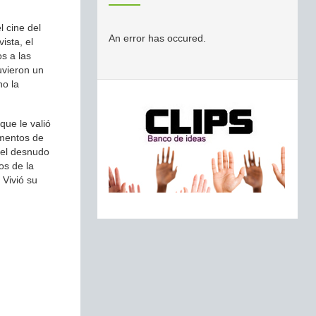
l cine del
An error has occured.
ista, el
s a las
uvieron un
no la
que le valió
omentos de
 el desnudo
os de la
 Vivió su