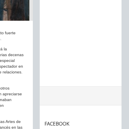
to fuerte
.
á la
arias decenas
especial
espectador en
e relaciones.
 otros
n apreciarse
lamaban
en
las Artes de
FACEBOOK
rancés en las