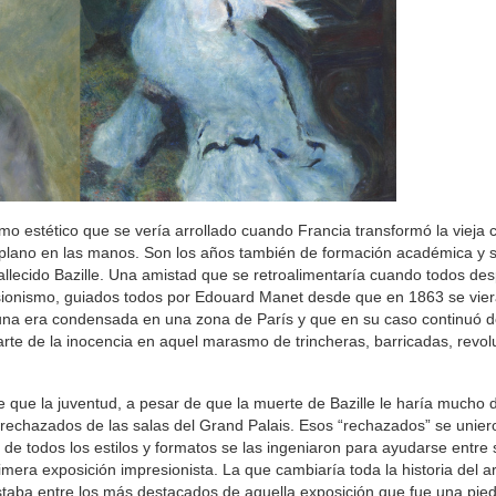
smo estético que se vería arrollado cuando Francia transformó la vieja c
n plano en las manos. Son los años también de formación académica y 
llecido Bazille. Una amistad que se retroalimentaría cuando todos de
resionismo, guiados todos por Edouard Manet desde que en 1863 se vier
da una era condensada en una zona de París y que en su caso continuó 
rte de la inocencia en aquel marasmo de trincheras, barricadas, revol
ue la juventud, a pesar de que la muerte de Bazille le haría mucho 
 rechazados de las salas del Grand Palais. Esos “rechazados” se unier
e todos los estilos y formatos se las ingeniaron para ayudarse entre s
primera exposición impresionista. La que cambiaría toda la historia del a
estaba entre los más destacados de aquella exposición que fue una pie