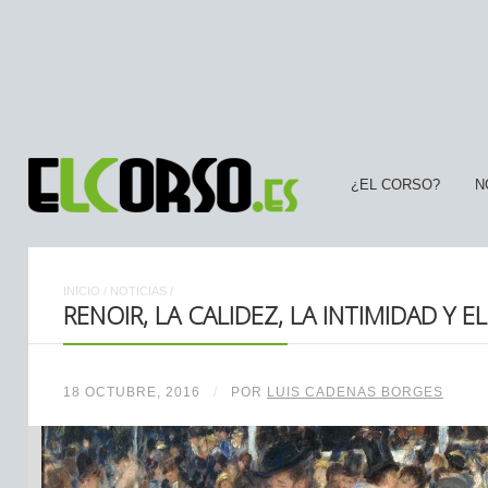
¿EL CORSO?
N
INICIO
/
NOTICIAS
/
RENOIR, LA CALIDEZ, LA INTIMIDAD Y 
18 OCTUBRE, 2016
/
POR
LUIS CADENAS BORGES