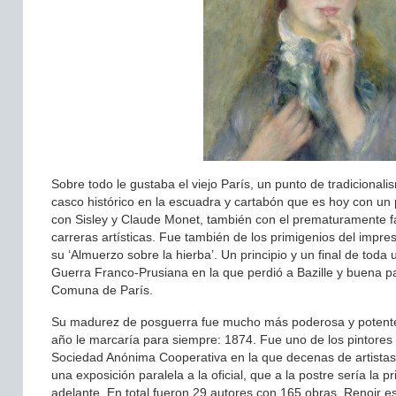
Sobre todo le gustaba el viejo París, un punto de tradicionali
casco histórico en la escuadra y cartabón que es hoy con u
con Sisley y Claude Monet, también con el prematuramente fa
carreras artísticas. Fue también de los primigenios del imp
su ‘Almuerzo sobre la hierba’. Un principio y un final de to
Guerra Franco-Prusiana en la que perdió a Bazille y buena pa
Comuna de París.
Su madurez de posguerra fue mucho más poderosa y potente q
año le marcaría para siempre: 1874. Fue uno de los pintores
Sociedad Anónima Cooperativa en la que decenas de artistas d
una exposición paralela a la oficial, que a la postre sería la 
adelante. En total fueron 29 autores con 165 obras. Renoir 