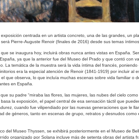
xposición centrada en un artista concreto, una de las grandes, un pla
 será Pierre-Auguste Renoir (finales de 2016) desde sus temas íntimos
), que se inaugura hoy, incluirá obras nunca antes vistas en España. Ser
 España, ya que la anterior fue del Museo del Prado y que contó con v
. La temática de la muestra será la vida íntima del francés, poniendo 
nitorios era la especial atención de Renoir (1841-1919) por incluir al 
 el que observa, lo que incluía muchas escenas sobre vida familiar o d
 antes en España.
 que su padre “miraba las flores, las mujeres, las nubes del cielo como
 basa la exposición, el papel central de esa sensación táctil que puede
madurez, cuando fue vilipendiado por las nuevas generaciones que le l
dad de géneros, tanto en escenas de grupo, retratos y desnudos como 
tico del Museo Thyssen, se exhibirá posteriormente en el Museo de Bel
orrido organizado por Solana incluye más de setenta obras del artista f