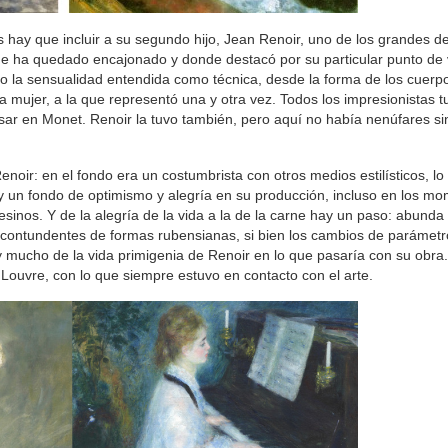
 hay que incluir a su segundo hijo, Jean Renoir, uno de los grandes de
que ha quedado encajonado y donde destacó por su particular punto de v
o la sensualidad entendida como técnica, desde la forma de los cuerpo
la mujer, a la que representó una y otra vez. Todos los impresionistas t
sar en Monet. Renoir la tuvo también, pero aquí no había nenúfares si
Renoir: en el fondo era un costumbrista con otros medios estilísticos, lo 
Hay un fondo de optimismo y alegría en su producción, incluso en los m
inos. Y de la alegría de la vida a la de la carne hay un paso: abunda
s contundentes de formas rubensianas, si bien los cambios de parámetr
 mucho de la vida primigenia de Renoir en lo que pasaría con su obra.
l Louvre, con lo que siempre estuvo en contacto con el arte.