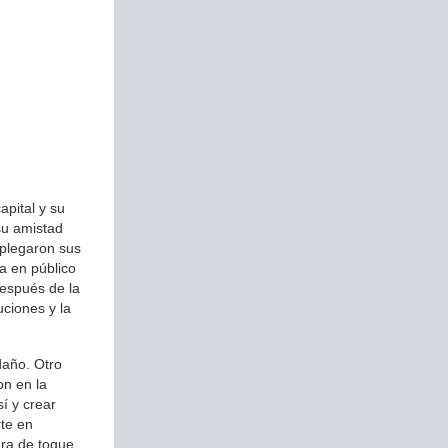
apital y su
su amistad
splegaron sus
a en público
después de la
uciones y la
daño. Otro
on en la
í y crear
rte en
dra de toque