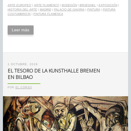
ARTE EUROPEO
|
ARTE FLAMENCO
|
BODEGÓN
|
BRUEGHEL
|
EXPOSICIÓN
|
HISTORIA DEL ARTE
|
MADRID
|
PALACIO DE GAVIRIA
|
PINTURA
|
PINTURA
COSTUMBRISTA
|
PINTURA FLAMENCA
Leer más
1 OCTUBRE, 2019
EL TESORO DE LA KUNSTHALLE BREMEN
EN BILBAO
POR
EL CORSO