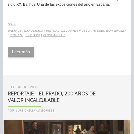
siglo XX, Balthus. Una de las exposiciones del año en España.
ARTE
BALTHUS
|
EXPOSICIÓN
|
HISTORIA DEL ARTE
|
MUSEO THYSSEN-BORNEMISZA
|
PINTURA
|
SIGLO XX
|
VANGUARDIAS
Leer más
3 FEBRERO, 2019
REPORTAJE – EL PRADO, 200 AÑOS DE
VALOR INCALCULABLE
POR
LUIS CADENAS BORGES