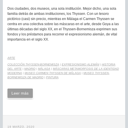
Dos ciudades, dos museos, una sola institución. Mejor dicho, una sola
familia detrás de ambas instituciones, los Thyssen. Con un tesoro
pictórico (casi) sin precio, mientras en Málaga el Carmen Thyssen se
centra en una colectiva sobre las máscaras en el arte, desde Goya a las
últimas décadas del siglo XX, en el Thyssen-Bornemisza exprimen sus
fondos y los préstamos para recorrer el expresionismo alemán, de vital
importancia en el siglo XX.
ARTE
COLECCIÓN THYSSEN-BORNEMISZA
|
EXPRESIONISMO ALEMÁN
|
HISTORIA
DEL ARTE
|
MADRID
|
MÁLAGA
|
MÁSCARAS METAMORFOSIS DE LA IDENTIDAD
MODERNA
|
MUSEO CARMEN THYSSEN DE MÁLAGA
|
MUSEO THYSSEN-
BORNEMISZA DE MADRID
|
PINTURA
Leer más
19 MARZO, 2020