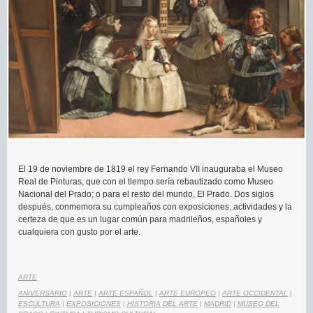
El 19 de noviembre de 1819 el rey Fernando VII inauguraba el Museo
Real de Pinturas, que con el tiempo sería rebautizado como Museo
Nacional del Prado; o para el resto del mundo, El Prado. Dos siglos
después, conmemora su cumpleaños con exposiciones, actividades y la
certeza de que es un lugar común para madrileños, españoles y
cualquiera con gusto por el arte.
ARTE
ANIVERSARIO
|
ARTE
|
ARTE ESPAÑOL
|
ARTE EUROPEO
|
ARTE OCCIDENTAL
|
ESCULTURA
|
EXPOSICIONES
|
HISTORIA DEL ARTE
|
MADRID
|
MUSEO DEL