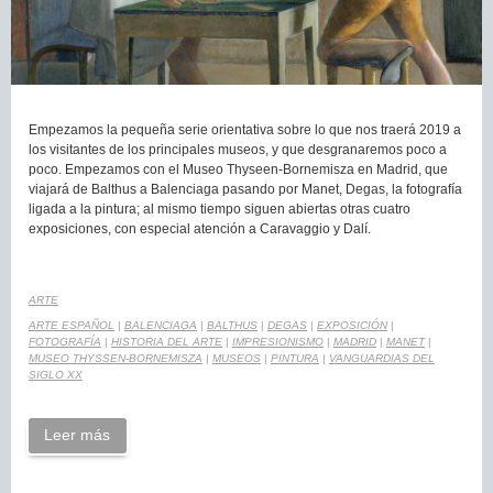
Empezamos la pequeña serie orientativa sobre lo que nos traerá 2019 a
los visitantes de los principales museos, y que desgranaremos poco a
poco. Empezamos con el Museo Thyseen-Bornemisza en Madrid, que
viajará de Balthus a Balenciaga pasando por Manet, Degas, la fotografía
ligada a la pintura; al mismo tiempo siguen abiertas otras cuatro
exposiciones, con especial atención a Caravaggio y Dalí.
ARTE
ARTE ESPAÑOL
|
BALENCIAGA
|
BALTHUS
|
DEGAS
|
EXPOSICIÓN
|
FOTOGRAFÍA
|
HISTORIA DEL ARTE
|
IMPRESIONISMO
|
MADRID
|
MANET
|
MUSEO THYSSEN-BORNEMISZA
|
MUSEOS
|
PINTURA
|
VANGUARDIAS DEL
SIGLO XX
Leer más