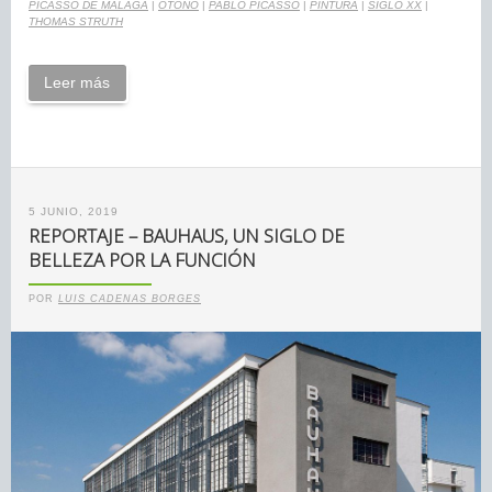
PICASSO DE MÁLAGA
|
OTOÑO
|
PABLO PICASSO
|
PINTURA
|
SIGLO XX
|
THOMAS STRUTH
Leer más
5 JUNIO, 2019
REPORTAJE – BAUHAUS, UN SIGLO DE
BELLEZA POR LA FUNCIÓN
POR
LUIS CADENAS BORGES