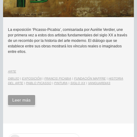
La exposición ‘Picasso-Picabia’, comisariada por Aurélie Verdier, une
por primera vez a estos dos artistas fundamentales del siglo XX a través
de un recorrido por la historia del arte moderno. El diálogo que se
establece entre sus obras mostrará los vínculos reales o imaginados
entre ellos.
ARTE
DIBUJO
|
EXPOSICIÓN
|
FRANCIS PICABIA
|
FUNDACIÓN MAPFRE
|
HISTORIA
DEL ARTE
|
PABLO PICASSO
|
PINTURA
|
SIGLO XX
|
VANGUARDIAS
Leer más