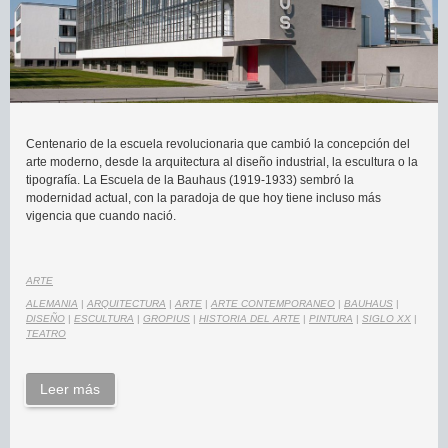
Centenario de la escuela revolucionaria que cambió la concepción del
arte moderno, desde la arquitectura al diseño industrial, la escultura o la
tipografía. La Escuela de la Bauhaus (1919-1933) sembró la
modernidad actual, con la paradoja de que hoy tiene incluso más
vigencia que cuando nació.
ARTE
ALEMANIA
|
ARQUITECTURA
|
ARTE
|
ARTE CONTEMPORANEO
|
BAUHAUS
|
DISEÑO
|
ESCULTURA
|
GROPIUS
|
HISTORIA DEL ARTE
|
PINTURA
|
SIGLO XX
|
TEATRO
Leer más