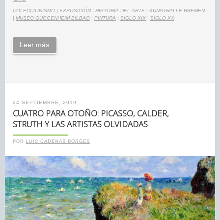
COLECCIONISMO
|
EXPOSICIÓN
|
HISTORIA DEL ARTE
|
KUNSTHALLE BREMEN
|
MUSEO GUGGENHEIM BILBAO
|
PINTURA
|
SIGLO XIX
|
SIGLO XX
Leer más
24 SEPTIEMBRE, 2019
CUATRO PARA OTOÑO: PICASSO, CALDER,
STRUTH Y LAS ARTISTAS OLVIDADAS
POR
LUIS CADENAS BORGES