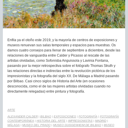
Enfila ya el otoño este 2019, y la mayoría de centros de exposiciones y
museos renuevan sus salas temporales y espacios para muestras. Os
damos cuatro consejos para llenar de septiembre a diciembre, desde las
relaciones de vanguardia entre Calder y Picasso al rescate de las
artistas olvidadas, como Sofonisba Anguissola y Lavinia Fontana,
pasando por la mejor retrospectiva sobre el fotógrafo Thomas Struth y
las relaciones directas e indirectas entre la revolución pictórica de los
impresionistas y la fotografía del siglo XX. De Málaga a Madrid pasando
por Bilbao. Casi cinco siglos de Historia del Arte (en ocasiones
desconocida, como el de las mujeres artistas olvidadas cuando no
directamente relegadas) entre pintura y fotografía.
ARTE
ALEXANDER CALDER
|
BILBAO
|
EXPOSICIONES
|
FOTOGRAFÍA
|
FOTOGRAFÍA
CONTEMPORÁNEA
|
HISTORIA DEL ARTE
|
IMPRESIONISTAS
|
MADRID
|
MÁLAGA
|
MUSEO DEL PRADO
|
MUSEO GUGGENHEIM DE BILBAO
|
MUSEO