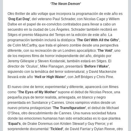
‘The Neon Demon’
Otro thriller de alto voltaje que incorpora la programación de este año es
‘
Dog Eat Dog’
, del veterano Paul Schrader, con Nicolas Cage y Willem
Dafoe en el papel de ex-convictos contratados para llevar a cabo un
secuestro en la ciudad de Los Ángeles. Schrader también recibirá en
Sitges el premio Màquina del Temps en la edición de este año. La
programación también incluirá la distópica ‘
The Girl With All the Gifts’
,
de Colm McCarthy, que trata el género zombie desde una perspectiva
diferente, con su recreación de un Londres apocalíptico.‘
The Void’
, uno
de los mejores films de horror independiente del año, dirigido por
Jeremy Gillespie y Steven Kostanski, también estará en Sitges. El
director de ‘Oculus’, Mike Flanagan, presentará ‘
Before I Wake’
,
siguiendo con la temática del terror sobrenatural, y David Mackenzie
llevará este año ‘
Hell or High Water’
, con Jeff Bridges y Chris Pine.
El nuevo cine de terror, experimental y diferente, aparecerá con filmes
como ‘
The Eyes of My Mother’
supone el debut de Nicolas Pesce, una
pequeña joya de terror realista, arriesgada, en blanco y negro
presentada en Sundance y Cannes. Unos vampiros vistos desde un
nuevo prisma protagonizan ‘
The Transfiguration’
, el debut de Michael
O’Shea, otro descubrimiento de Cannes. Una nueva sociedad futura
donde las emociones humanas han sido erradicadas es lo que plantea
‘
Equal’s
, de Drake Doremus con Kristen Stewart y Guy Pierce; y el
sorprendente documental ‘
Tickled’
, de David Farriar y Dylan Reeve, otro