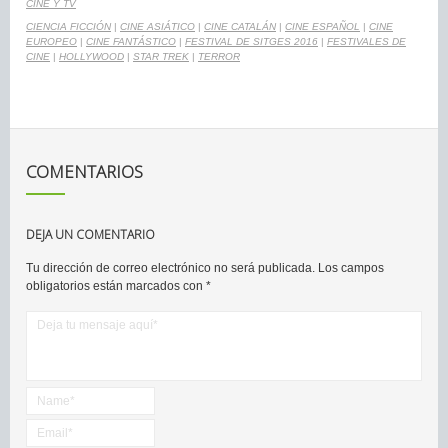
CINE Y TV
CIENCIA FICCIÓN
|
CINE ASIÁTICO
|
CINE CATALÁN
|
CINE ESPAÑOL
|
CINE
EUROPEO
|
CINE FANTÁSTICO
|
FESTIVAL DE SITGES 2016
|
FESTIVALES DE
CINE
|
HOLLYWOOD
|
STAR TREK
|
TERROR
COMENTARIOS
DEJA UN COMENTARIO
Tu dirección de correo electrónico no será publicada.
Los campos
obligatorios están marcados con
*