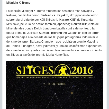
Midnight X-Treme
La sección Midnight X-Treme ofrecerá las sesiones más salvajes y
festivas, con títulos como ‘
Sadako vs. Kayako’
, film japonés de terror
sobrenatural dirigido por Kôji Shiraishi; ‘
Karate Kill!’
, de Kuranda
Mitsutake, película de acción también japonesa; ‘
Don’t Kill It’
, cinta de
Mike Mendez donde Dolph Lundgren batalla contra demonios, o la
opera prima de Jackson Stewart, ‘
Beyond the Gates’
, un film de terror
que homenajea a la década de los 80 y que protagoniza todo un mito
del cine de terror, Barbara Crampton, que recibirá un premio Màquina
del Temps. Lundgren, actor y director, y uno de los máximos exponentes
del cine de acción y artes marciales, también recibirá un reconocimiento
en Sitges, a través del premio María Honorífica.