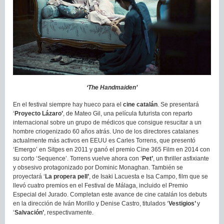
‘The Handmaiden’
En el festival siempre hay hueco para el
cine catalán
. Se presentará
‘
Proyecto Lázaro’
, de Mateo Gil, una película futurista con reparto
internacional sobre un grupo de médicos que consigue resucitar a un
hombre criogenizado 60 años atrás. Uno de los directores catalanes
actualmente más activos en EEUU es Carles Torrens, que presentó
‘Emergo’ en Sitges en 2011 y ganó el premio Cine 365 Film en 2014 con
su corto ‘Sequence’. Torrens vuelve ahora con ‘
Pet’
, un thriller asfixiante
y obsesivo protagonizado por Dominic Monaghan. También se
proyectará ‘
La propera pell’
, de Isaki Lacuesta e Isa Campo, film que se
llevó cuatro premios en el Festival de Málaga, incluido el Premio
Especial del Jurado. Completan este avance de cine catalán los debuts
en la dirección de Iván Morillo y Denise Castro, titulados ‘
Vestigios’
y
‘
Salvación’
, respectivamente.