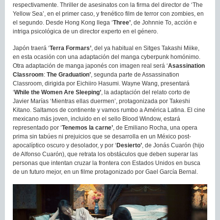
respectivamente. Thriller de asesinatos con la firma del director de ‘The
Yellow Sea’, en el primer caso, y frenético film de terror con zombies, en
el segundo. Desde Hong Kong llega ‘
Three’
, de Johnnie To, acción e
intriga psicológica de un director experto en el género.
Japón traerá ‘
Terra Formars’
, del ya habitual en Sitges Takashi Miike,
en esta ocasión con una adaptación del manga cyberpunk homónimo.
Otra adaptación de manga japonés con imagen real será ‘
Asassination
Classroom
:
The Graduation’
, segunda parte de Assassination
Classroom, dirigida por Eichiiro Hasumi. Wayne Wang, presentará
‘
While the Women Are Sleeping’
, la adaptación del relato corto de
Javier Marías ‘Mientras ellas duermen’, protagonizada por Takeshi
Kitano. Saltamos de continente y vamos rumbo a América Latina. El cine
mexicano más joven, incluido en el sello Blood Window, estará
representado por ‘
Tenemos la carne’
, de Emiliano Rocha, una opera
prima sin tabúes ni prejuicios que se desarrolla en un México post-
apocalíptico oscuro y desolador, y por ‘
Desierto’
, de Jonás Cuarón (hijo
de Alfonso Cuarón), que retrata los obstáculos que deben superar las
personas que intentan cruzar la frontera con Estados Unidos en busca
de un futuro mejor, en un filme protagonizado por Gael García Bernal.