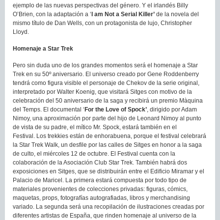
ejemplo de las nuevas perspectivas del género. Y el irlandés Billy
O’Brien, con la adaptación a ‘
I am Not a Serial Killer’
de la novela del
mismo título de Dan Wells, con un protagonista de lujo, Christopher
Lloyd.
Homenaje a Star Trek
Pero sin duda uno de los grandes momentos será el homenaje a Star
Trek en su 50º aniversario. El universo creado por Gene Roddenberry
tendrá como figura visible el personaje de Chekov de la serie original,
interpretado por Walter Koenig, que visitará Sitges con motivo de la
celebración del 50 aniversario de la saga y recibirá un premio Màquina
del Temps. El documental ‘
For the Love of Spock’
, dirigido por Adam
Nimoy, una aproximación por parte del hijo de Leonard Nimoy al punto
de vista de su padre, el mítico Mr. Spock, estará también en el
Festival. Los trekkies están de enhorabuena, porque el festival celebrará
la Star Trek Walk, un desfile por las calles de Sitges en honor a la saga
de culto, el miércoles 12 de octubre. El Festival cuenta con la
colaboración de la Asociación Club Star Trek. También habrá dos
exposiciones en Sitges, que se distribuirán entre el Edificio Miramar y el
Palacio de Maricel. La primera estará compuesta por todo tipo de
materiales provenientes de colecciones privadas: figuras, cómics,
maquetas, props, fotografías autografiadas, libros y merchandising
variado. La segunda será una recopilación de ilustraciones creadas por
diferentes artistas de España, que rinden homenaje al universo de la