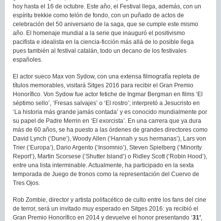
hoy hasta el 16 de octubre. Este año, el Festival llega, además, con un
espíritu trekkie como telón de fondo, con un puñado de actos de
celebración del 50 aniversario de la saga, que se cumple este mismo
año. El homenaje mundial a la serie que inauguró el positivismo
pacifista e idealista en la ciencia-ficción más allá de lo posible llega
pues también al festival catalán, todo un decano de los festivales
españoles.
El actor sueco Max von Sydow, con una extensa filmografía repleta de
títulos memorables, visitará Sitges 2016 para recibir el Gran Premio
Honorífico. Von Sydow fue actor fetiche de Ingmar Bergman en films ‘El
séptimo sello’, ‘Fresas salvajes’ o ‘El rostro’; interpretó a Jesucristo en
‘La historia más grande jamás contada’ y es conocido mundialmente por
su papel de Padre Merrin en ‘El exorcista’. En una carrera que ya dura
más de 60 años, se ha puesto a las órdenes de grandes directores como
David Lynch (‘Dune’), Woody Allen (‘Hannah y sus hermanas’), Lars von
Trier (‘Europa’), Dario Argento (‘Insomnio’), Steven Spielberg (‘Minority
Report’), Martin Scorsese (‘Shutter Island’) o Ridley Scott (‘Robin Hood’),
entre una lista interminable. Actualmente, ha participado en la sexta
temporada de Juego de tronos como la representación del Cuervo de
Tres Ojos.
Rob Zombie, director y artista polifacético de culto entre los fans del cine
de terror, será un invitado muy esperado en Sitges 2016: ya recibió el
Gran Premio Honorífico en 2014 y devuelve el honor presentando ‘
31’
,