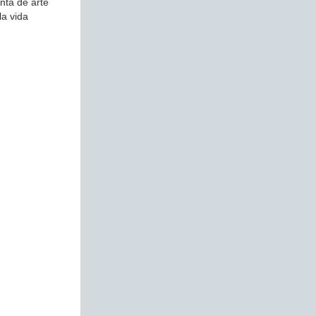
nta de arte
la vida