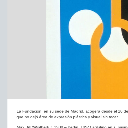
La Fundación, en su sede de Madrid, acogerá desde el 16 de oct
que no dejó área de expresión plástica y visual sin tocar.
Max Bill (Winthertur, 1908 – Berlín, 1994) aglutinó en sí mis