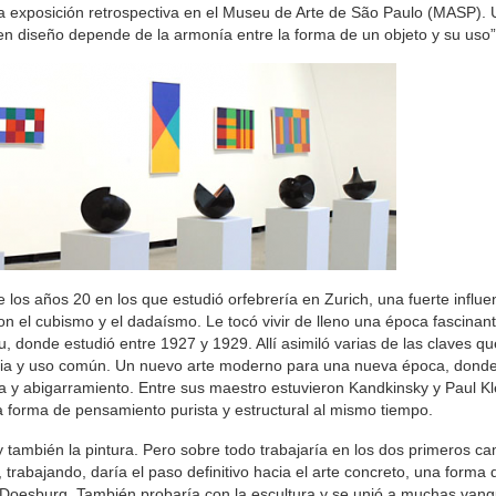
era exposición retrospectiva en el Museu de Arte de São Paulo (MASP).
uen diseño depende de la armonía entre la forma de un objeto y su uso”
te los años 20 en los que estudió orfebrería en Zurich, una fuerte influ
n el cubismo y el dadaísmo. Le tocó vivir de lleno una época fascinant
au, donde estudió entre 1927 y 1929. Allí asimiló varias de las claves q
iencia y uso común. Un nuevo arte moderno para una nueva época, dond
ia y abigarramiento. Entre sus maestro estuvieron Kandkinsky y Paul Kl
ta forma de pensamiento purista y estructural al mismo tiempo.
 y también la pintura. Pero sobre todo trabajaría en los dos primeros c
lí, trabajando, daría el paso definitivo hacia el arte concreto, una forma
 Doesburg. También probaría con la escultura y se unió a muchas vang