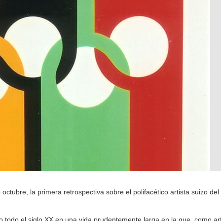
ubre, la primera retrospectiva sobre el polifacético artista suizo del 
mo todo el siglo XX en una vida prudentemente larga en la que, como art