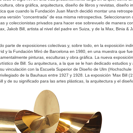
cultura, obra gráfica, arquitectura, diseño de libros y revistas, diseño in
tística que cuando la Fundación Juan March decidió montar una retrospe
una versión “concentrada” de esa misma retrospectiva. Seleccionaron 
licas y coleccionistas privados para hacer ese sobrevuelo de manera cor
 Jakob Bill, artista al nivel del padre en Suiza, y de la Max, Binia & J
 parte de exposiciones colectivas y, sobre todo, en la exposición indi
d y la Fundación Miró de Barcelona en 1980, en una muestra que fue 
ndamentalmente pinturas, esculturas y obra gráfica. La nueva exposici
ístico de Bill. Su arquitectura, a la que se le han dedicado estudios y
su vinculación con la Escuela Superior de Diseño de Ulm (Hochschule 
ivilegiado de la Bauhaus entre 1927 y 1928. La exposición ‘Max Bill (
 y de su significado para las artes plásticas, la arquitectura y el diseñ