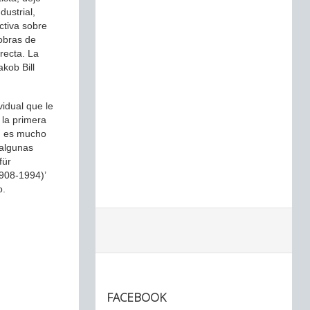
dustrial,
ctiva sobre
obras de
recta. La
akob Bill
vidual que le
la primera
ón es mucho
 algunas
für
1908-1994)’
o.
FACEBOOK