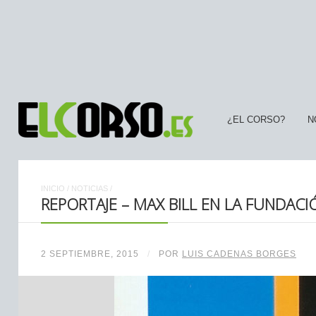
¿EL CORSO?
N
INICIO
/
NOTICIAS
/
REPORTAJE – MAX BILL EN LA FUNDAC
2 SEPTIEMBRE, 2015
/
POR
LUIS CADENAS BORGES