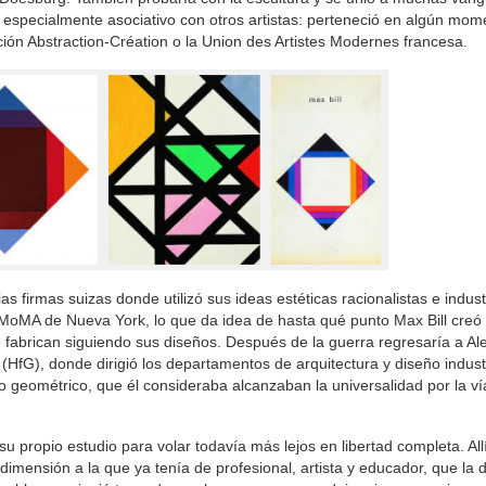
 especialmente asociativo con otros artistas: perteneció en algún mom
ción Abstraction-Création o la Union des Artistes Modernes francesa.
 firmas suizas donde utilizó sus ideas estéticas racionalistas e indust
l MoMA de Nueva York, lo que da idea de hasta qué punto Max Bill creó
 se fabrican siguiendo sus diseños. Después de la guerra regresaría a A
HfG), donde dirigió los departamentos de arquitectura y diseño industri
o geométrico, que él consideraba alcanzaban la universalidad por la ví
 su propio estudio para volar todavía más lejos en libertad completa. All
 dimensión a la que ya tenía de profesional, artista y educador, que la 