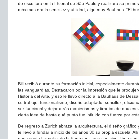
de escultura en la I Bienal de São Paulo y realizara su prim
máximas era la sencillez y utilidad, algo muy Bauhaus: “El b
Bill recibió durante su formación inicial, especialmente duran
las vanguardias. Destacaron por la impresión que le produjero
Historia del Arte, y eso le llevó directo a la Bauhaus de Dess
su trabajo: funcionalismo, diseño adaptado, sencillez, efic
ser funcional y dejar atrás manierismos y tiranías de opulenc
cierta idea de hasta qué punto fue influido con fuerza por es
De regreso a Zurich abraza la arquitectura, el diseño gráfico
le llevó a fundar a inicio de los años 30 su propia escuela. Al
que seguía las vetas de la Bauhaus y que concibió Theo van