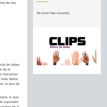
 Una de sus
.
An error has occured.
encia de todas
e de la
ue marcarían
e todo debía
ee, lo que da
ampos, lo que
 de expresión
uardias de la