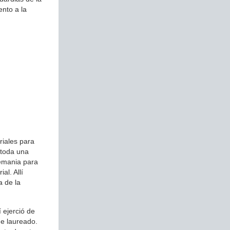
ento a la
riales para
 toda una
lemania para
al. Allí
a de la
í ejerció de
de laureado.