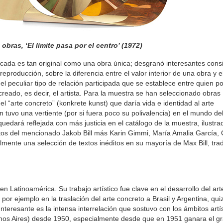
obras, ‘El límite pasa por el centro’ (1972)
licada es tan original como una obra única; desgranó interesantes con
reproducción, sobre la diferencia entre el valor interior de una obra y e
l peculiar tipo de relación participada que se establece entre quien p
 creado, es decir, el artista. Para la muestra se han seleccionado obras
el “arte concreto” (konkrete kunst) que daría vida e identidad al arte
n tuvo una vertiente (por si fuera poco su polivalencia) en el mundo de
uedará reflejada con más justicia en el catálogo de la muestra, ilustr
extos del mencionado Jakob Bill más Karin Gimmi, María Amalia García, 
nte una selección de textos inéditos en su mayoría de Max Bill, tra
en Latinoamérica. Su trabajo artístico fue clave en el desarrollo del art
r ejemplo en la traslación del arte concreto a Brasil y Argentina, qui
teresante es la intensa interrelación que sostuvo con los ámbitos artí
uenos Aires) desde 1950, especialmente desde que en 1951 ganara el g