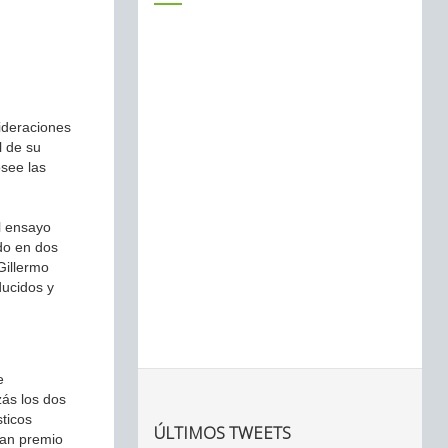
sideraciones
l de su
osee las
l ensayo
ado en dos
Gillermo
ducidos y
e
zás los dos
sticos
ÚLTIMOS TWEETS
ran premio