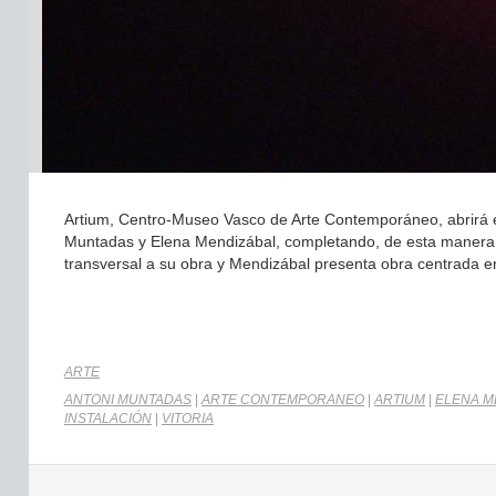
Artium, Centro-Museo Vasco de Arte Contemporáneo, abrirá e
Muntadas y Elena Mendizábal, completando, de esta manera, 
transversal a su obra y Mendizábal presenta obra centrada en
ARTE
ANTONI MUNTADAS
|
ARTE CONTEMPORANEO
|
ARTIUM
|
ELENA M
INSTALACIÓN
|
VITORIA