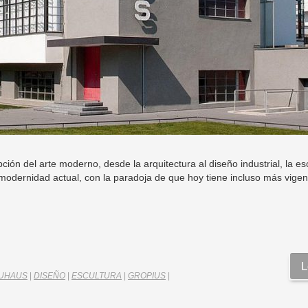
ón del arte moderno, desde la arquitectura al diseño industrial, la esc
modernidad actual, con la paradoja de que hoy tiene incluso más vige
L
UHAUS
|
DISEÑO
|
ESCULTURA
|
GROPIUS
|