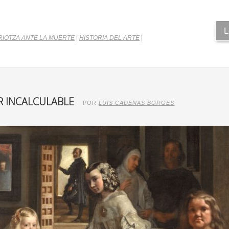
L
RIOTZA ANTE LA MUERTE
|
HISTORIA DEL ARTE
|
OR INCALCULABLE
POR
LUIS CADENAS BORGES