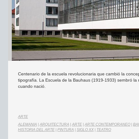
Centenario de la escuela revolucionaria que cambió la concepci
tipografía. La Escuela de la Bauhaus (1919-1933) sembró la 
cuando nació.
ARTE
ALEMANIA
|
ARQUITECTURA
|
ARTE
|
ARTE CONTEMPORANEO
|
BA
HISTORIA DEL ARTE
|
PINTURA
|
SIGLO XX
|
TEATRO