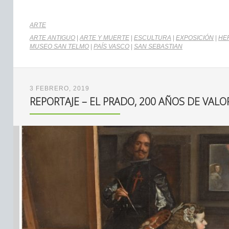
ARTE
ARTE ANTIGUO
|
ARTE Y MUERTE
|
ESCULTURA
|
EXPOSICIÓN
|
HE
MUSEO SAN TELMO
|
PAÍS VASCO
|
SAN SEBASTIAN
3 FEBRERO, 2019
REPORTAJE – EL PRADO, 200 AÑOS DE VAL