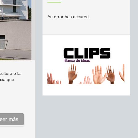
An error has occured.
ultura o la
ncia que
eer más