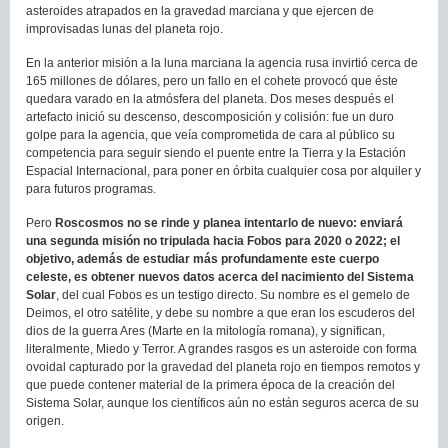
asteroides atrapados en la gravedad marciana y que ejercen de
improvisadas lunas del planeta rojo.
En la anterior misión a la luna marciana la agencia rusa invirtió cerca de
165 millones de dólares, pero un fallo en el cohete provocó que éste
quedara varado en la atmósfera del planeta. Dos meses después el
artefacto inició su descenso, descomposición y colisión: fue un duro
golpe para la agencia, que veía comprometida de cara al público su
competencia para seguir siendo el puente entre la Tierra y la Estación
Espacial Internacional, para poner en órbita cualquier cosa por alquiler y
para futuros programas.
Pero
Roscosmos no se rinde y planea intentarlo de nuevo: enviará
una segunda misión no tripulada hacia Fobos para 2020 o 2022; el
objetivo, además de estudiar más profundamente este cuerpo
celeste, es obtener nuevos datos acerca del nacimiento del Sistema
Solar
, del cual Fobos es un testigo directo. Su nombre es el gemelo de
Deimos, el otro satélite, y debe su nombre a que eran los escuderos del
dios de la guerra Ares (Marte en la mitología romana), y significan,
literalmente, Miedo y Terror. A grandes rasgos es un asteroide con forma
ovoidal capturado por la gravedad del planeta rojo en tiempos remotos y
que puede contener material de la primera época de la creación del
Sistema Solar, aunque los científicos aún no están seguros acerca de su
origen.