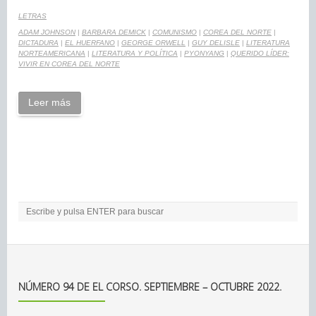
LETRAS
ADAM JOHNSON
|
BARBARA DEMICK
|
COMUNISMO
|
COREA DEL NORTE
|
DICTADURA
|
EL HUERFANO
|
GEORGE ORWELL
|
GUY DELISLE
|
LITERATURA
NORTEAMERICANA
|
LITERATURA Y POLÍTICA
|
PYONYANG
|
QUERIDO LÍDER:
VIVIR EN COREA DEL NORTE
Leer más
NÚMERO 94 DE EL CORSO. SEPTIEMBRE – OCTUBRE 2022.