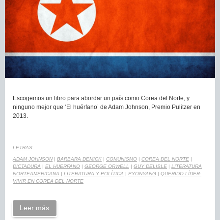
Escogemos un libro para abordar un país como Corea del Norte, y
ninguno mejor que ‘El huérfano’ de Adam Johnson, Premio Pulitzer en
2013.
LETRAS
ADAM JOHNSON
|
BARBARA DEMICK
|
COMUNISMO
|
COREA DEL NORTE
|
DICTADURA
|
EL HUERFANO
|
GEORGE ORWELL
|
GUY DELISLE
|
LITERATURA
NORTEAMERICANA
|
LITERATURA Y POLÍTICA
|
PYONYANG
|
QUERIDO LÍDER:
VIVIR EN COREA DEL NORTE
Leer más