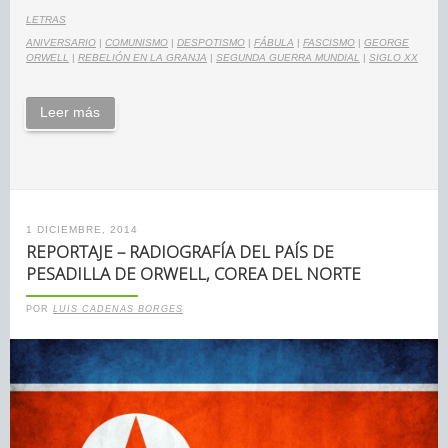
LETRAS
ANIVERSARIO
|
COMUNISMO
|
DESPOTISMO
|
FÁBULA
|
FASCISMO
|
GEORGE
ORWELL
|
REBELIÓN EN LA GRANJA
|
SEGUNDA GUERRA MUNDIAL
|
SIGLO XX
Leer más
1 DICIEMBRE, 2014
REPORTAJE – RADIOGRAFÍA DEL PAÍS DE
PESADILLA DE ORWELL, COREA DEL NORTE
POR
LUIS CADENAS BORGES