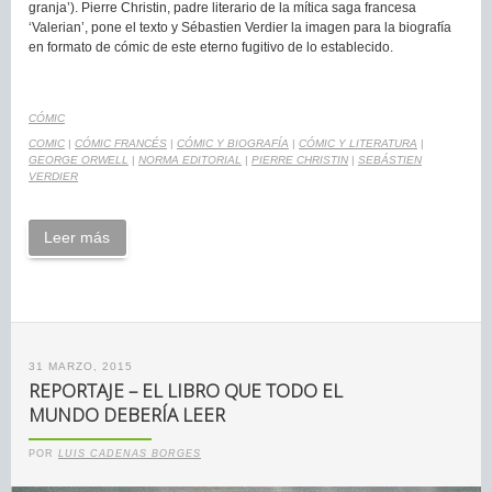
granja’). Pierre Christin, padre literario de la mítica saga francesa
‘Valerian’, pone el texto y Sébastien Verdier la imagen para la biografía
en formato de cómic de este eterno fugitivo de lo establecido.
CÓMIC
COMIC
|
CÓMIC FRANCÉS
|
CÓMIC Y BIOGRAFÍA
|
CÓMIC Y LITERATURA
|
GEORGE ORWELL
|
NORMA EDITORIAL
|
PIERRE CHRISTIN
|
SEBÁSTIEN
VERDIER
Leer más
31 MARZO, 2015
REPORTAJE – EL LIBRO QUE TODO EL
MUNDO DEBERÍA LEER
POR
LUIS CADENAS BORGES