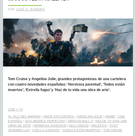
POR
JOSÉ A. ROMERO
Tom Cruise y Angelina Jolie, grandes protagonistas de una cartelera
con cuatro novedades españolas: ‘Hermosa juventud’, ‘Todos están
muertos’, ‘Estrella fugaz’ y ‘Haz de tu vida una obra de arte’.
CINE Y TV
AL FILO DEL MAÑANA
|
AMOR SIN CONTROL
|
ANGELINA JOLIE
|
ANIME
|
CINE
ESPAÑOL
|
DOS MADRES PERFECTAS
|
DRAGON BALL Z
|
HAZ DE TU VIDA UNA
OBRA DE ARTE
|
HERMOSA JUVENTUD
|
HOLLYWOOD
|
MALÉFICA
|
POST
TENEBRA LUX
|
STELLA CADENTE
|
TODOS ESTÁN MUERTOS
|
TOM CRUISE