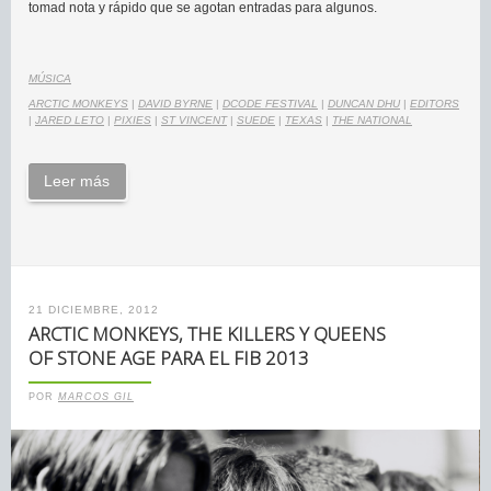
tomad nota y rápido que se agotan entradas para algunos.
MÚSICA
ARCTIC MONKEYS
|
DAVID BYRNE
|
DCODE FESTIVAL
|
DUNCAN DHU
|
EDITORS
|
JARED LETO
|
PIXIES
|
ST VINCENT
|
SUEDE
|
TEXAS
|
THE NATIONAL
Leer más
21 DICIEMBRE, 2012
ARCTIC MONKEYS, THE KILLERS Y QUEENS
OF STONE AGE PARA EL FIB 2013
POR
MARCOS GIL