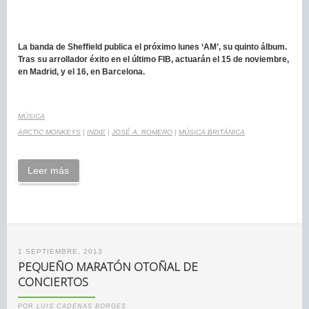
La banda de Sheffield publica el próximo lunes ‘AM’, su quinto álbum.
Tras su arrollador éxito en el último FIB, actuarán el 15 de noviembre,
en Madrid, y el 16, en Barcelona.
MÚSICA
ARCTIC MONKEYS
|
INDIE
|
JOSÉ A. ROMERO
|
MÚSICA BRITÁNICA
Leer más
1 SEPTIEMBRE, 2013
PEQUEÑO MARATÓN OTOÑAL DE
CONCIERTOS
POR
LUIS CADENAS BORGES