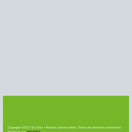
Copyright ©2017 El Corso • Revista cultural online | Todos los derechos reservados.
Diseñado por
INQANET
.