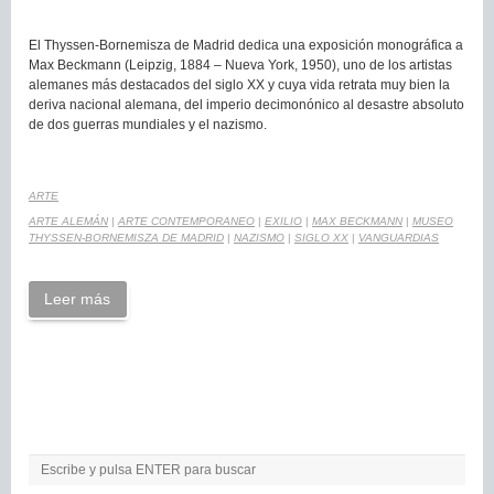
El Thyssen-Bornemisza de Madrid dedica una exposición monográfica a
Max Beckmann (Leipzig, 1884 – Nueva York, 1950), uno de los artistas
alemanes más destacados del siglo XX y cuya vida retrata muy bien la
deriva nacional alemana, del imperio decimonónico al desastre absoluto
de dos guerras mundiales y el nazismo.
ARTE
ARTE ALEMÁN
|
ARTE CONTEMPORANEO
|
EXILIO
|
MAX BECKMANN
|
MUSEO
THYSSEN-BORNEMISZA DE MADRID
|
NAZISMO
|
SIGLO XX
|
VANGUARDIAS
Leer más