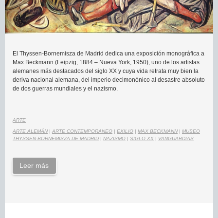
El Thyssen-Bornemisza de Madrid dedica una exposición monográfica a
Max Beckmann (Leipzig, 1884 – Nueva York, 1950), uno de los artistas
alemanes más destacados del siglo XX y cuya vida retrata muy bien la
deriva nacional alemana, del imperio decimonónico al desastre absoluto
de dos guerras mundiales y el nazismo.
ARTE
ARTE ALEMÁN
|
ARTE CONTEMPORANEO
|
EXILIO
|
MAX BECKMANN
|
MUSEO
THYSSEN-BORNEMISZA DE MADRID
|
NAZISMO
|
SIGLO XX
|
VANGUARDIAS
Leer más