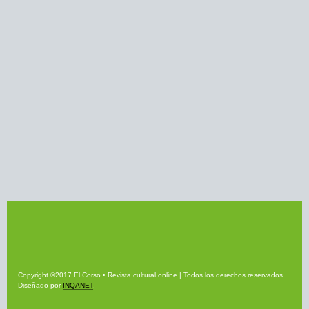
Copyright ©2017 El Corso • Revista cultural online | Todos los derechos reservados.
Diseñado por
INQANET
.