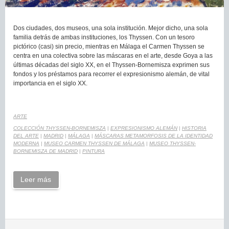
Dos ciudades, dos museos, una sola institución. Mejor dicho, una sola
familia detrás de ambas instituciones, los Thyssen. Con un tesoro
pictórico (casi) sin precio, mientras en Málaga el Carmen Thyssen se
centra en una colectiva sobre las máscaras en el arte, desde Goya a las
últimas décadas del siglo XX, en el Thyssen-Bornemisza exprimen sus
fondos y los préstamos para recorrer el expresionismo alemán, de vital
importancia en el siglo XX.
ARTE
COLECCIÓN THYSSEN-BORNEMISZA
|
EXPRESIONISMO ALEMÁN
|
HISTORIA
DEL ARTE
|
MADRID
|
MÁLAGA
|
MÁSCARAS METAMORFOSIS DE LA IDENTIDAD
MODERNA
|
MUSEO CARMEN THYSSEN DE MÁLAGA
|
MUSEO THYSSEN-
BORNEMISZA DE MADRID
|
PINTURA
Leer más