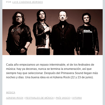
POR
LUIS CADENAS BORGES
Cada año empezamos un repaso interminable, el de los festivales de
música: hay ya decenas, nunca se termina la enumeración, así que
siempre hay que seleccionar. Después del Primavera Sound llegan más
noches y días. Una buena idea es el Azkena Rock (22 y 23 de junio).
MÚSICA
AZKENA ROCK
|
FESTIVALES DE MÚSICA
|
PAÍS VASCO
|
VITORIA