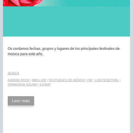
Os contamos fechas, grupos y lugares de los principales festivales de
música para este año.
MÚSICA
AZKENA ROCK
|
BBK LIVE
|
FESTIVALES DE MÚSICA
|
FIB
|
LOW FESETIVAL
|
PRIMAVERA SOUND
|
SONAR
Leer más