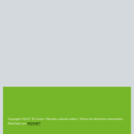
Copyright ©2017 El Corso • Revista cultural online | Todos los derechos reservados.
Diseñado por
INQANET
.