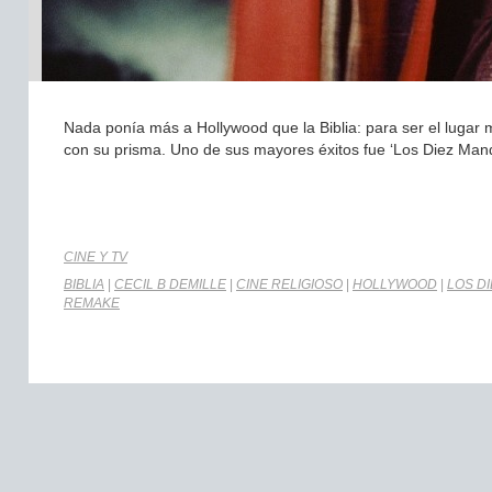
Nada ponía más a Hollywood que la Biblia: para ser el lugar 
con su prisma. Uno de sus mayores éxitos fue ‘Los Diez Mand
CINE Y TV
BIBLIA
|
CECIL B DEMILLE
|
CINE RELIGIOSO
|
HOLLYWOOD
|
LOS D
REMAKE