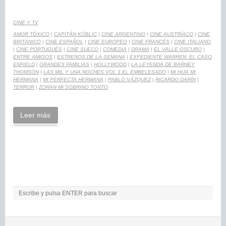
CINE Y TV
AMOR TÓXICO
|
CAPITÁN KÓBLIC
|
CINE ARGENTINO
|
CINE AUSTRÍACO
|
CINE
BRITÁNICO
|
CINE ESPAÑOL
|
CINE EUROPEO
|
CINE FRANCÉS
|
CINE ITALIANO
|
CINE PORTUGUÉS
|
CINE SUECO
|
COMEDIA
|
DRAMA
|
EL VALLE OSCURO
|
ENTRE AMIGOS
|
ESTRENOS DE LA SEMANA
|
EXPEDIENTE WARREN: EL CASO
ENFIELD
|
GRANDES FAMILIAS
|
HOLLYWOOD
|
LA LEYENDA DE BARNEY
THOMSON
|
LAS MIL Y UNA NOCHES VOL 3 EL EMBELESADO
|
MI HIJA MI
HERMANA
|
MI PERFECTA HERMANA
|
PABLO VÁZQUEZ
|
RICARDO DARÍN
|
TERROR
|
ZORAN MI SOBRINO TONTO
Leer más