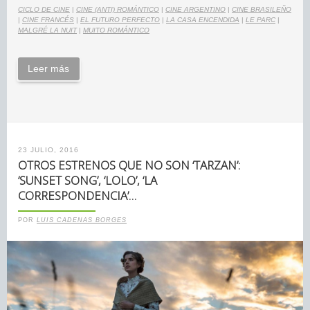
CICLO DE CINE
|
CINE (ANTI) ROMÁNTICO
|
CINE ARGENTINO
|
CINE BRASILEÑO
|
CINE FRANCÉS
|
EL FUTURO PERFECTO
|
LA CASA ENCENDIDA
|
LE PARC
|
MALGRÉ LA NUIT
|
MUITO ROMÁNTICO
Leer más
23 JULIO, 2016
OTROS ESTRENOS QUE NO SON ‘TARZAN’:
‘SUNSET SONG’, ‘LOLO’, ‘LA
CORRESPONDENCIA’…
POR
LUIS CADENAS BORGES