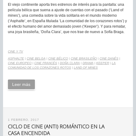
El viejo continente aporta tres estrenos de interés para la pantalla: una
película bélica que suena a ajuste de cuentas con el pasado (‘Land of
mines’), una comedia sobre la vida solitaria en el mundo moderno
(‘Asphalte’, en España titulada ‘La comunidad de los corazones rotos’) y
el efecto humano del amor demasiado joven (‘Keeper’). Y para rematar,
una joya brasileña, ‘Doña Clara’, que nos trae de nuevo a Sofía Braga.
CINE Y TV
ASPHALTE
|
CINE BELGA
|
CINE BÉLICO
|
CINE BRASILEÑO
|
CINE DANÉS
|
CINE EUROPEO
|
CINE FRANCÉS
|
DOÑA CLARA
|
DRAMA
|
KEEPER
|
LA
COMUNIDAD DE LOS CORAZONES ROTOS
|
LAND OF MINES
Leer más
1 FEBRERO, 2017
CICLO DE CINE (ANTI) ROMÁNTICO EN LA
CASA ENCENDIDA