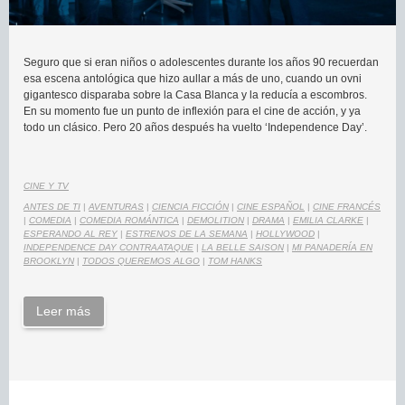
Seguro que si eran niños o adolescentes durante los años 90 recuerdan
esa escena antológica que hizo aullar a más de uno, cuando un ovni
gigantesco disparaba sobre la Casa Blanca y la reducía a escombros.
En su momento fue un punto de inflexión para el cine de acción, y ya
todo un clásico. Pero 20 años después ha vuelto ‘Independence Day’.
CINE Y TV
ANTES DE TI
|
AVENTURAS
|
CIENCIA FICCIÓN
|
CINE ESPAÑOL
|
CINE FRANCÉS
|
COMEDIA
|
COMEDIA ROMÁNTICA
|
DEMOLITION
|
DRAMA
|
EMILIA CLARKE
|
ESPERANDO AL REY
|
ESTRENOS DE LA SEMANA
|
HOLLYWOOD
|
INDEPENDENCE DAY CONTRAATAQUE
|
LA BELLE SAISON
|
MI PANADERÍA EN
BROOKLYN
|
TODOS QUEREMOS ALGO
|
TOM HANKS
Leer más