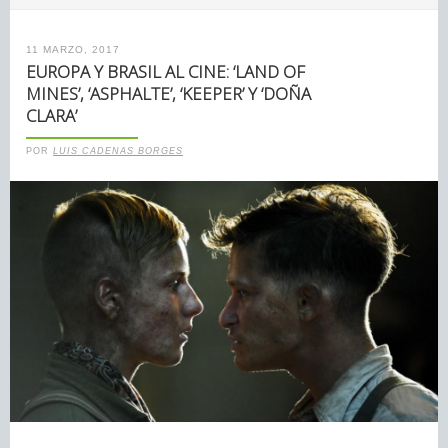
11 MARZO, 2017
EUROPA Y BRASIL AL CINE: ‘LAND OF
MINES’, ‘ASPHALTE’, ‘KEEPER’ Y ‘DOÑA
CLARA’
POR
LUIS CADENAS BORGES