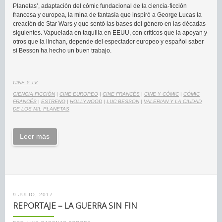
Planetas’, adaptación del cómic fundacional de la ciencia-ficción
francesa y europea, la mina de fantasía que inspiró a George Lucas la
creación de Star Wars y que sentó las bases del género en las décadas
siguientes. Vapuelada en taquilla en EEUU, con críticos que la apoyan y
otros que la linchan, depende del espectador europeo y español saber
si Besson ha hecho un buen trabajo.
CINE Y TV
CIENCIA FICCIÓN
|
CINE EUROPEO
|
CINE FRANCÉS
|
CINE Y CÓMIC
|
CÓMIC
FRANCÉS
|
ESTRENO
|
HOLLYWOOD
|
LUC BESSON
|
VALERIAN Y LA CIUDAD
DE LOS MIL PLANETAS
Leer más
9 JULIO, 2017
REPORTAJE – LA GUERRA SIN FIN