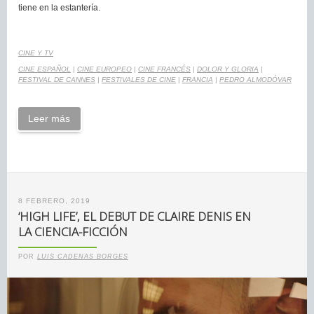
tiene en la estantería.
CINE Y TV
CINE ESPAÑOL
|
CINE EUROPEO
|
CINE FRANCÉS
|
DOLOR Y GLORIA
|
FESTIVAL DE CANNES
|
FESTIVALES DE CINE
|
FRANCIA
|
PEDRO ALMODÓVAR
Leer más
8 FEBRERO, 2019
‘HIGH LIFE’, EL DEBUT DE CLAIRE DENIS EN
LA CIENCIA-FICCIÓN
POR
LUIS CADENAS BORGES