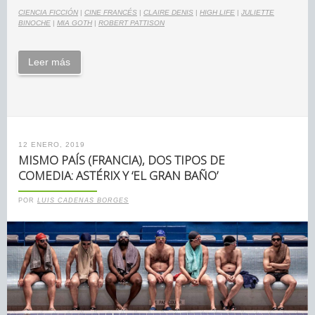
CIENCIA FICCIÓN
|
CINE FRANCÉS
|
CLAIRE DENIS
|
HIGH LIFE
|
JULIETTE
BINOCHE
|
MIA GOTH
|
ROBERT PATTISON
Leer más
12 ENERO, 2019
MISMO PAÍS (FRANCIA), DOS TIPOS DE
COMEDIA: ASTÉRIX Y ‘EL GRAN BAÑO’
POR
LUIS CADENAS BORGES