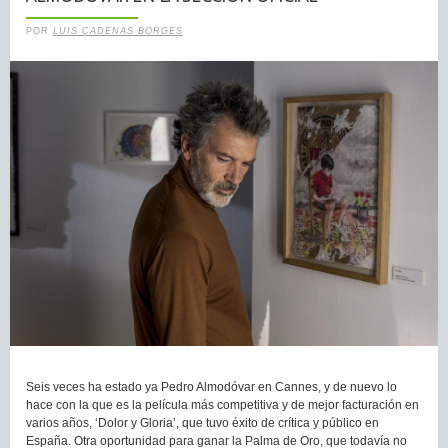
POR
LUIS CADENAS BORGES
Seis veces ha estado ya Pedro Almodóvar en Cannes, y de nuevo lo
hace con la que es la película más competitiva y de mejor facturación en
varios años, ‘Dolor y Gloria’, que tuvo éxito de crítica y público en
España. Otra oportunidad para ganar la Palma de Oro, que todavía no