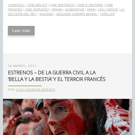
CHURCHILL
|
CINE BÉLICO
|
CINE BRITÁNICO
|
CINE E HISTORIA
|
CINE
FRANCÉS
|
CINE NORUEGO
|
DRAMA
|
DUNKERQUE
|
HHHH
|
HOLLYWOOD
|
LA
DECISIÓN DEL REY
|
NAZISMO
|
SEGUNDA GUERRA MUNIAL
|
THRILLER
Leer más
18 MARZO, 2017
ESTRENOS – DE LA GUERRA CIVIL A LA
‘BELLA Y LA BESTIA’ Y EL TERROR FRANCÉS
POR
LUIS CADENAS BORGES