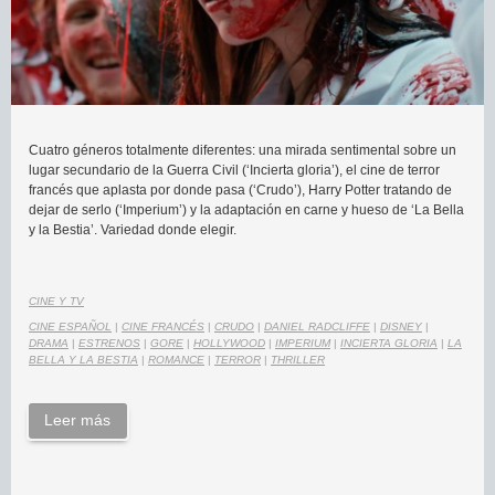
Cuatro géneros totalmente diferentes: una mirada sentimental sobre un
lugar secundario de la Guerra Civil (‘Incierta gloria’), el cine de terror
francés que aplasta por donde pasa (‘Crudo’), Harry Potter tratando de
dejar de serlo (‘Imperium’) y la adaptación en carne y hueso de ‘La Bella
y la Bestia’. Variedad donde elegir.
CINE Y TV
CINE ESPAÑOL
|
CINE FRANCÉS
|
CRUDO
|
DANIEL RADCLIFFE
|
DISNEY
|
DRAMA
|
ESTRENOS
|
GORE
|
HOLLYWOOD
|
IMPERIUM
|
INCIERTA GLORIA
|
LA
BELLA Y LA BESTIA
|
ROMANCE
|
TERROR
|
THRILLER
Leer más