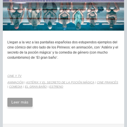
Llegan a la vez a las pantallas españolas dos estupendos ejemplos del
cine cómico del otro lado de los Pirineos: en animación, con ‘Astérix y el
secreto de la poción mágica’ y la comedia de género (con mucho
costumbrismo) de ‘El gran baño’.
CINE Y TV
ANIMACIÓN
|
ASTÉRIX Y EL SECRETO DE LA POCIÓN MÁGICA
|
CINE FRANCÉS
|
COMEDIA
|
EL GRAN BAÑO
|
ESTRENO
Leer más