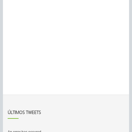
ÚLTIMOS TWEETS
An error has occured.