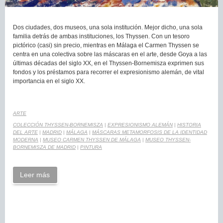
Dos ciudades, dos museos, una sola institución. Mejor dicho, una sola
familia detrás de ambas instituciones, los Thyssen. Con un tesoro
pictórico (casi) sin precio, mientras en Málaga el Carmen Thyssen se
centra en una colectiva sobre las máscaras en el arte, desde Goya a las
últimas décadas del siglo XX, en el Thyssen-Bornemisza exprimen sus
fondos y los préstamos para recorrer el expresionismo alemán, de vital
importancia en el siglo XX.
ARTE
COLECCIÓN THYSSEN-BORNEMISZA
|
EXPRESIONISMO ALEMÁN
|
HISTORIA
DEL ARTE
|
MADRID
|
MÁLAGA
|
MÁSCARAS METAMORFOSIS DE LA IDENTIDAD
MODERNA
|
MUSEO CARMEN THYSSEN DE MÁLAGA
|
MUSEO THYSSEN-
BORNEMISZA DE MADRID
|
PINTURA
Leer más