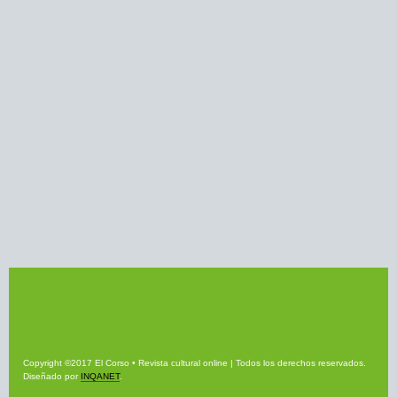
Copyright ©2017 El Corso • Revista cultural online | Todos los derechos reservados.
Diseñado por
INQANET
.