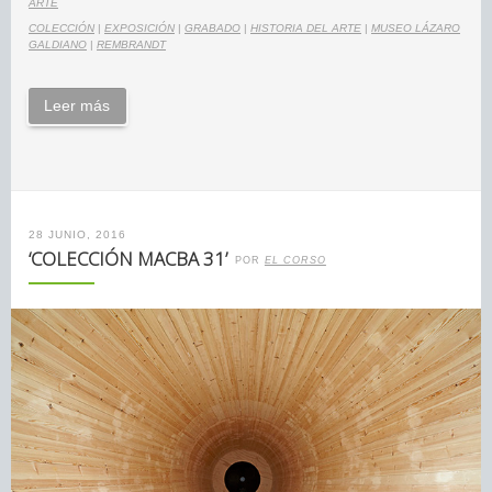
ARTE
COLECCIÓN
|
EXPOSICIÓN
|
GRABADO
|
HISTORIA DEL ARTE
|
MUSEO LÁZARO
GALDIANO
|
REMBRANDT
Leer más
28 JUNIO, 2016
‘COLECCIÓN MACBA 31’
POR
EL CORSO