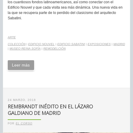
los cuantiosos fondos latinoamericanos, así como conectar con el
Edificio Nouvel y que cada visita sea más dinámica. Una nueva vida en
la que se recupera parte de lo perdido del clasicismo del arquitecto
Sabatini.
ARTE
COLECCIÓN
|
EDIFICIO NOUVEL
|
EDIFICIO SABATINI
|
EXPOSICIONES
|
MADRID
|
MUSEO REINA SOFÍA
|
REMODELCIÓN
Leer más
24 MARZO, 2018
REMBRANDT INÉDITO EN EL LÁZARO
GALDIANO DE MADRID
POR
EL CORSO