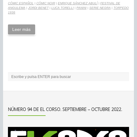
CÓMIC ESPAÑOL
|
CÓMIC NOIR
|
ENRIQUE SÁNCHEZ ABULÍ
|
FESTIVAL DE
ANGULEMA
|
JORDI BENET
|
LUCA TORELLI
|
PANINI
|
SERIE NEGRA
|
TORPEDO
1936
Leer más
NÚMERO 94 DE EL CORSO. SEPTIEMBRE – OCTUBRE 2022.