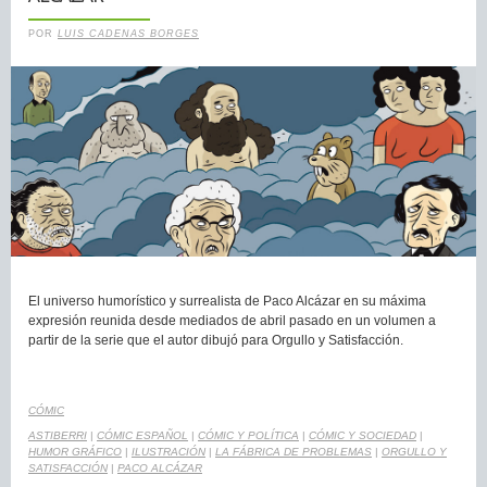
POR
LUIS CADENAS BORGES
El universo humorístico y surrealista de Paco Alcázar en su máxima
expresión reunida desde mediados de abril pasado en un volumen a
partir de la serie que el autor dibujó para Orgullo y Satisfacción.
CÓMIC
ASTIBERRI
|
CÓMIC ESPAÑOL
|
CÓMIC Y POLÍTICA
|
CÓMIC Y SOCIEDAD
|
HUMOR GRÁFICO
|
ILUSTRACIÓN
|
LA FÁBRICA DE PROBLEMAS
|
ORGULLO Y
SATISFACCIÓN
|
PACO ALCÁZAR