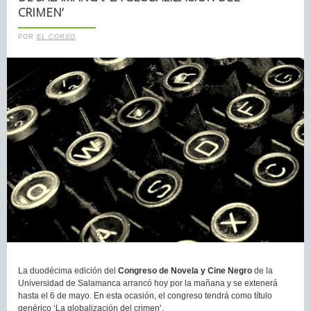
CRIMEN’
POR
EL CORSO
La duodécima edición del
Congreso de Novela y Cine Negro
de la
Universidad de Salamanca arrancó hoy por la mañana y se extenerá
hasta el 6 de mayo. En esta ocasión, el congreso tendrá como título
genérico ‘La globalización del crimen’.