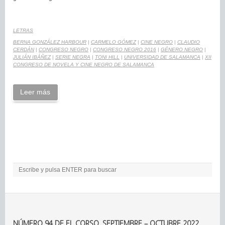
LETRAS
BERNA GONZÁLEZ HARBOUR
|
CARMELO GÓMEZ
|
CINE NEGRO
|
CLAUDIO
CERDÁN
|
CONGRESO NEGRO
|
CONGRESO NEGRO 2016
|
GÉNERO NEGRO
|
JULIÁN IBÁÑEZ
|
SERIE NEGRA
|
TONI HILL
|
UNIVERSIDAD DE SALAMANCA
|
XII
CONGRESO DE NOVELA Y CINE NEGRO DE SALAMANCA
Leer más
NÚMERO 94 DE EL CORSO. SEPTIEMBRE – OCTUBRE 2022.