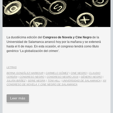
La duodécima edición del
Congreso de Novela y Cine Negro
de la
Universidad de Salamanca arrancó hoy por la mañana y se extenerá
hasta el 6 de mayo. En esta ocasión, el congreso tendrá como título
genérico ‘La globalización del crimen’.
LETRAS
BERNA GONZÁLEZ HARBOUR
|
CARMELO GÓMEZ
|
CINE NEGRO
|
CLAUDIO
CERDÁN
|
CONGRESO NEGRO
|
CONGRESO NEGRO 2016
|
GÉNERO NEGRO
|
JULIÁN IBÁÑEZ
|
SERIE NEGRA
|
TONI HILL
|
UNIVERSIDAD DE SALAMANCA
|
XII
CONGRESO DE NOVELA Y CINE NEGRO DE SALAMANCA
Leer más