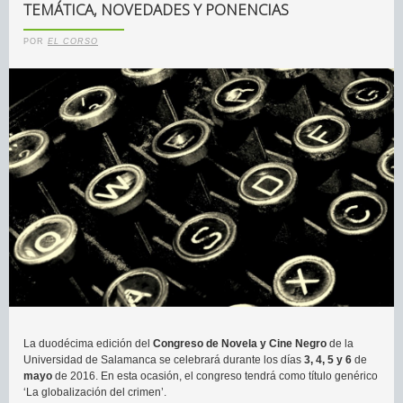
TEMÁTICA, NOVEDADES Y PONENCIAS
POR
EL CORSO
La duodécima edición del
Congreso de Novela y Cine Negro
de la
Universidad de Salamanca se celebrará durante los días
3, 4, 5 y 6
de
mayo
de 2016. En esta ocasión, el congreso tendrá como título genérico
‘La globalización del crimen’.