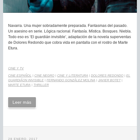
Navarra. Una mujer sobradamente preparada. Fantasmas del pasado.
Un asesino en serie. Lógica racional. Fantasía. Mística. Bosques. Niebla.
Todo eso es ‘El guardián invisible’, adaptación de la novela superventas
de Dolores Redondo que cobra vida en pantalla con el rostro de Marte
Etura.
CINE Y TV
CINE ESPAÑOL
|
CINE NEGRO
|
CINE Y LITERATURA
|
DOLORES REDONDO
|
EL
GUARDIÁON INVISIBLE
|
FERNANDO GONZÁLEZ MOLINA
|
JAVIER BOTET
|
MARTE ETURA
|
THRILLER
Leer más
28 ENERO, 2017