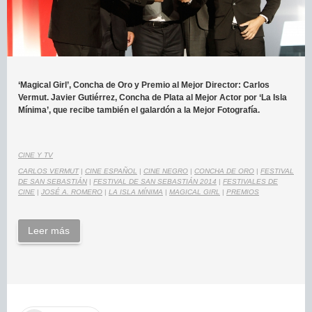
‘Magical Girl’, Concha de Oro y Premio al Mejor Director: Carlos
Vermut. Javier Gutiérrez, Concha de Plata al Mejor Actor por ‘La Isla
Mínima’, que recibe también el galardón a la Mejor Fotografía.
CINE Y TV
CARLOS VERMUT
|
CINE ESPAÑOL
|
CINE NEGRO
|
CONCHA DE ORO
|
FESTIVAL
DE SAN SEBASTIÁN
|
FESTIVAL DE SAN SEBASTIÁN 2014
|
FESTIVALES DE
CINE
|
JOSÉ A. ROMERO
|
LA ISLA MÍNIMA
|
MAGICAL GIRL
|
PREMIOS
Leer más