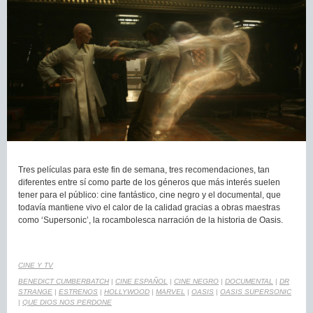
Tres películas para este fin de semana, tres recomendaciones, tan
diferentes entre sí como parte de los géneros que más interés suelen
tener para el público: cine fantástico, cine negro y el documental, que
todavía mantiene vivo el calor de la calidad gracias a obras maestras
como ‘Supersonic’, la rocambolesca narración de la historia de Oasis.
CINE Y TV
BENEDICT CUMBERBATCH
|
CINE ESPAÑOL
|
CINE NEGRO
|
DOCUMENTAL
|
DR
STRANGE
|
ESTRENOS
|
HOLLYWOOD
|
MARVEL
|
OASIS
|
OASIS SUPERSONIC
|
QUE DIOS NOS PERDONE