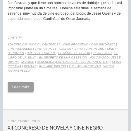
Jon Favreau y que tiene una nómina de voces de doblaje que sería casi
imposible juntar en un filme real. Domina este filme la semana de
estrenos, muy nutrida de cine europeo, del biopic de Jesse Owens y del
esperado estreno del ‘Cantinflas’ de Oscar Jaenada.
CINE Y TV
ADAPTACIÓN
|
BIOPIC
|
CANTINFLAS
|
CINE ARGENTINO
|
CINE BRITÁNICO
|
CINE FINLANDÉS
|
CINE FRANCÉS
|
CINE MEXICANO
|
CINE NEGRO
|
CINE Y
DEPORTES
|
CINE Y LITERATURA
|
EL HÉROE DE BERLÍN
|
EL INCENDIO
|
EL
LIBRO DE LA SELVA
|
EL SECRETO DE UNA OBSESIÓN
|
HOLLYWOOD
|
JESSE
OWENS
|
MI AMOR
|
REDENCIÓN (LOS CASOS DEL DEPARTAMENTO Q)
|
REINA
CRISTINA
|
REMAKE
|
RUDYARD KIPLING
|
THE LADY IN THE VAN
|
VICTOR
FRANKENSTEIN
Leer más
5 DICIEMBRE, 2015
XII CONGRESO DE NOVELA Y CINE NEGRO: