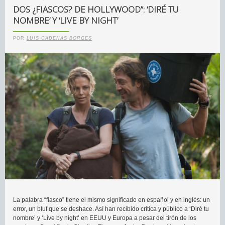
DOS ¿FIASCOS? DE HOLLYWOOD”: ‘DIRÉ TU
NOMBRE’ Y ‘LIVE BY NIGHT’
POR
LUIS CADENAS BORGES
La palabra “fiasco” tiene el mismo significado en español y en inglés: un
error, un bluf que se deshace. Así han recibido crítica y público a ‘Diré tu
nombre’ y ‘Live by night’ en EEUU y Europa a pesar del tirón de los