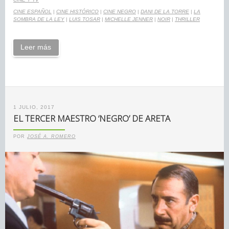
CINE ESPAÑOL
|
CINE HISTÓRICO
|
CINE NEGRO
|
DANI DE LA TORRE
|
LA
SOMBRA DE LA LEY
|
LUIS TOSAR
|
MICHELLE JENNER
|
NOIR
|
THRILLER
Leer más
1 JULIO, 2017
EL TERCER MAESTRO ‘NEGRO’ DE ARETA
POR
JOSÉ A. ROMERO