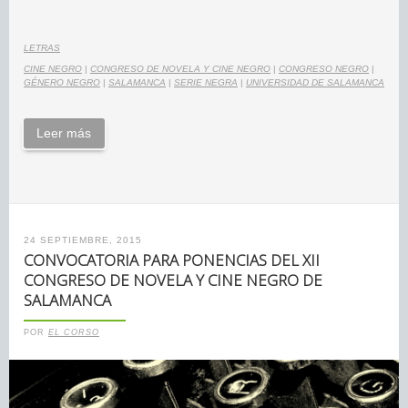
LETRAS
CINE NEGRO
|
CONGRESO DE NOVELA Y CINE NEGRO
|
CONGRESO NEGRO
|
GÉNERO NEGRO
|
SALAMANCA
|
SERIE NEGRA
|
UNIVERSIDAD DE SALAMANCA
Leer más
24 SEPTIEMBRE, 2015
CONVOCATORIA PARA PONENCIAS DEL XII
CONGRESO DE NOVELA Y CINE NEGRO DE
SALAMANCA
POR
EL CORSO