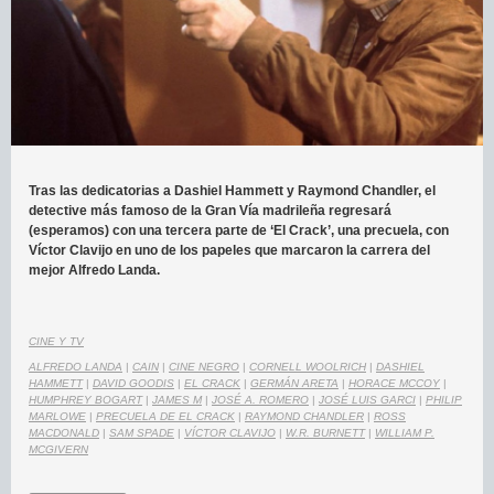
Tras las dedicatorias a Dashiel Hammett y Raymond Chandler, el
detective más famoso de la Gran Vía madrileña regresará
(esperamos) con una tercera parte de ‘El Crack’, una precuela, con
Víctor Clavijo en uno de los papeles que marcaron la carrera del
mejor Alfredo Landa.
CINE Y TV
ALFREDO LANDA
|
CAIN
|
CINE NEGRO
|
CORNELL WOOLRICH
|
DASHIEL
HAMMETT
|
DAVID GOODIS
|
EL CRACK
|
GERMÁN ARETA
|
HORACE MCCOY
|
HUMPHREY BOGART
|
JAMES M
|
JOSÉ A. ROMERO
|
JOSÉ LUIS GARCI
|
PHILIP
MARLOWE
|
PRECUELA DE EL CRACK
|
RAYMOND CHANDLER
|
ROSS
MACDONALD
|
SAM SPADE
|
VÍCTOR CLAVIJO
|
W.R. BURNETT
|
WILLIAM P.
MCGIVERN