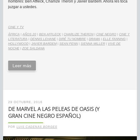
nombres: Ben Affleck, Charlize Theron y Javier Bardem. Ahora les toca
juzgar a ustedes.
CINE Y TV
ÁFRICA
|
AÑOS 20
|
BEN AFFLECK
|
CHARLIZE THERON
|
CINE NEGRO
|
CINE Y
LITERATURA
|
DENNIS LEHANE
|
DIRÉ TU NOMBRE
|
DRAMA
|
ELLE FANNING
|
HOLLYWOOD
|
JAVIER BARDEM
|
SEAN PENN
|
SIENNA MILLER
|
VIVE DE
NOCHE
|
ZOE SALDANA
Leer más
29 OCTUBRE, 2016
DE MARVEL A LAS PELEAS DE OASIS (Y
GRAN CINE NEGRO ESPAÑOL)
POR
LUIS CADENAS BORGES