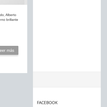
do, Alberto
no brillante
eer más
FACEBOOK