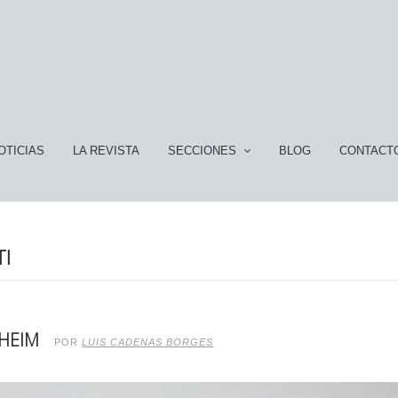
OTICIAS
LA REVISTA
SECCIONES
BLOG
CONTACT
I
NHEIM
POR
LUIS CADENAS BORGES