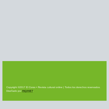
Copyright ©2017 El Corso • Revista cultural online | Todos los derechos reservados.
Diseñado por
INQANET
.