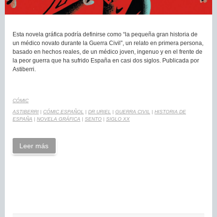
Esta novela gráfica podría definirse como “la pequeña gran historia de
un médico novato durante la Guerra Civil”, un relato en primera persona,
basado en hechos reales, de un médico joven, ingenuo y en el frente de
la peor guerra que ha sufrido España en casi dos siglos. Publicada por
Astiberri.
CÓMIC
ASTIBERRI
|
CÓMIC ESPAÑOL
|
DR URIEL
|
GUERRA CIVIL
|
HISTORIA DE
ESPAÑA
|
NOVELA GRÁFICA
|
SENTO
|
SIGLO XX
Leer más