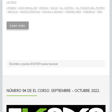
LETRAS
CRIMEN
|
DON WINSLOW
|
DROGA
|
EEUU
|
EL CÁRTEL
|
EL PODER DEL PERRO
|
MÉXICO
|
NARCOTRÁFICO
|
NOVELA NEGRA
|
PREMIO RBA
|
PREMIOS
|
RBA
Leer más
NÚMERO 94 DE EL CORSO. SEPTIEMBRE – OCTUBRE 2022.