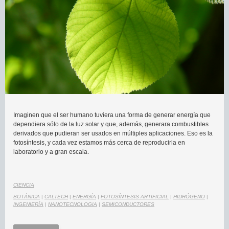
Imaginen que el ser humano tuviera una forma de generar energía que
dependiera sólo de la luz solar y que, además, generara combustibles
derivados que pudieran ser usados en múltiples aplicaciones. Eso es la
fotosíntesis, y cada vez estamos más cerca de reproducirla en
laboratorio y a gran escala.
CIENCIA
BOTÁNICA
|
CALTECH
|
ENERGÍA
|
FOTOSÍNTESIS ARTIFICIAL
|
HIDRÓGENO
|
INGENIERÍA
|
NANOTECNOLOGIA
|
SEMICONDUCTORES