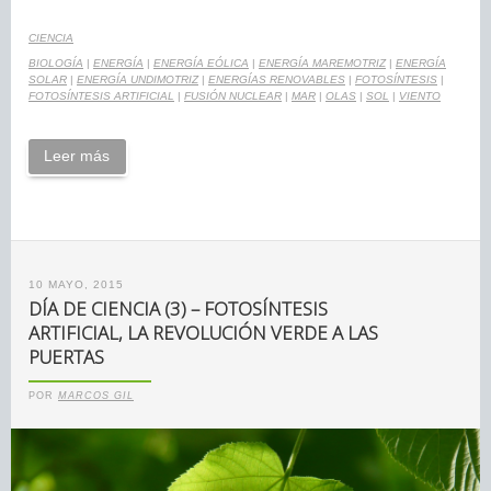
CIENCIA
BIOLOGÍA
|
ENERGÍA
|
ENERGÍA EÓLICA
|
ENERGÍA MAREMOTRIZ
|
ENERGÍA
SOLAR
|
ENERGÍA UNDIMOTRIZ
|
ENERGÍAS RENOVABLES
|
FOTOSÍNTESIS
|
FOTOSÍNTESIS ARTIFICIAL
|
FUSIÓN NUCLEAR
|
MAR
|
OLAS
|
SOL
|
VIENTO
Leer más
10 MAYO, 2015
DÍA DE CIENCIA (3) – FOTOSÍNTESIS
ARTIFICIAL, LA REVOLUCIÓN VERDE A LAS
PUERTAS
POR
MARCOS GIL