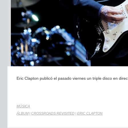
Eric Clapton publicó el pasado viernes un triple disco en dir
MÚSICA
ÁLBUM
|
CROSSROADS REVISITED
|
ERIC CLAPTON