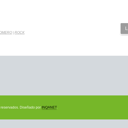
L
ROMERO
|
ROCK
os reservados. Diseñado por
INQANET
.