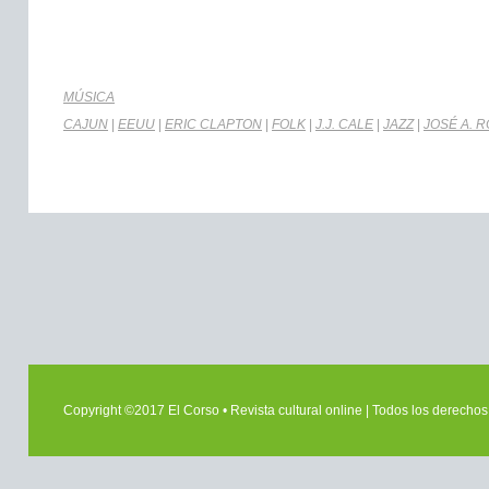
MÚSICA
CAJUN
|
EEUU
|
ERIC CLAPTON
|
FOLK
|
J.J. CALE
|
JAZZ
|
JOSÉ A. 
Copyright ©2017 El Corso • Revista cultural online | Todos los derech