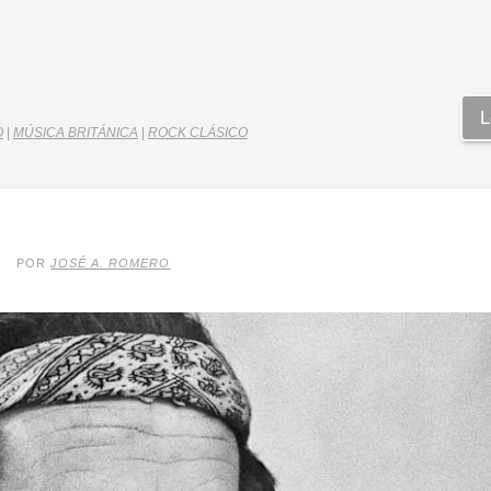
L
O
|
MÚSICA BRITÁNICA
|
ROCK CLÁSICO
POR
JOSÉ A. ROMERO