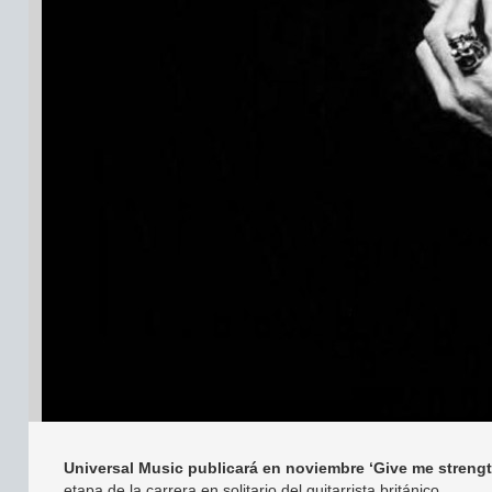
Universal Music publicará en noviembre ‘Give me streng
etapa de la carrera en solitario del guitarrista británico.