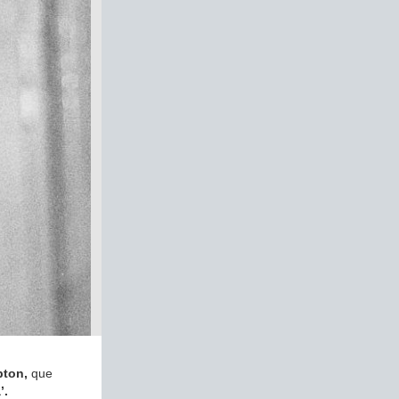
apton,
que
’.