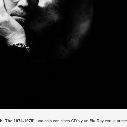
th: The 1974-1975’,
una caja con cinco CD’s y un Blu-Ray con la prim