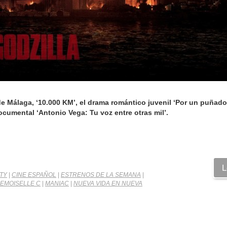
de Málaga, ‘10.000 KM’, el drama romántico juvenil ‘Por un puñado
ocumental ‘Antonio Vega: Tu voz entre otras mil’.
L
TY
|
CINE ESPAÑOL
|
ESTRENOS DE LA SEMANA
|
EMOISELLE C
|
MANIAC
|
NUEVA VIDA EN NUEVA