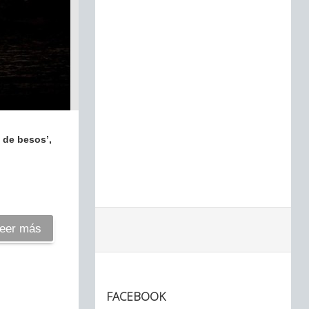
 de besos’,
eer más
FACEBOOK