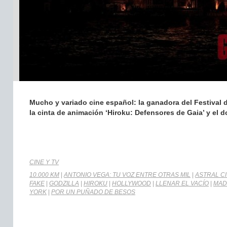
Mucho y variado cine español: la ganadora del Festival 
la cinta de animación ‘Hiroku: Defensores de Gaia’ y el d
CINE Y TV
10.000 KM
|
ANTONIO VEGA: TU VOZ ENTRE OTRAS MIL
|
ASTRAL CI
FAKE
|
GODZILLA
|
HIROKU
|
HOLLYWOOD
|
LLENAR EL VACÍO
|
MAD
YORK
|
POR UN PUÑADO DE BESOS