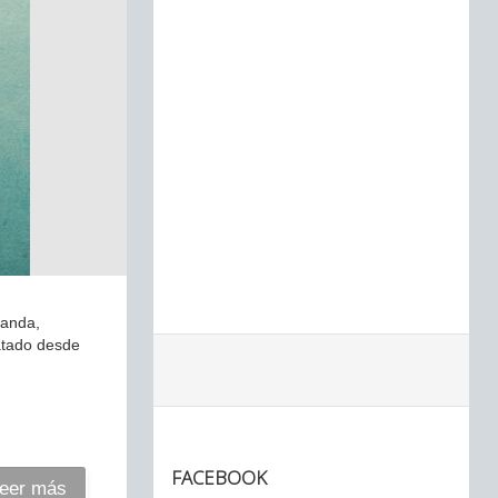
ganda,
atado desde
FACEBOOK
eer más