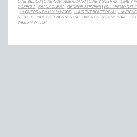
CINE BÉLICO
|
CINE NORTAMERICANO
|
CINE Y GUERRA
|
CINE Y P
COPPOLA
|
FRANK CAPRA
|
GEORGE STEVENS
|
GUILLERMO DEL 
|
LA GUERRA EN HOLLYWOOD
|
LAURENT BOUZEREAU
|
LAWRENC
NETFLIX
|
PAUL GREENGRASS
|
SEGUNDA GUERRA MUNDIAL
|
SE
WILLIAM WYLER