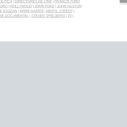
OLÍTICA
|
DIRECTORES DE CINE
|
FRANCIS FORD
TORO
|
HOLLYWOOD
|
JOHN FORD
|
JOHN HUSTON
E KASDAN
|
MARK HARRIS
|
MERYL STREEP
|
RIE DOCUMENTAL
|
STEVEN SPIELBERG
|
TV
|