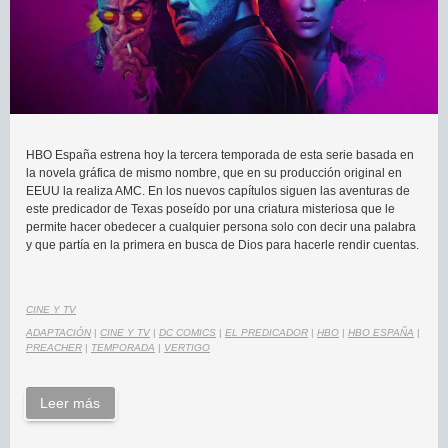
HBO España estrena hoy la tercera temporada de esta serie basada en
la novela gráfica de mismo nombre, que en su producción original en
EEUU la realiza AMC. En los nuevos capítulos siguen las aventuras de
este predicador de Texas poseído por una criatura misteriosa que le
permite hacer obedecer a cualquier persona solo con decir una palabra
y que partía en la primera en busca de Dios para hacerle rendir cuentas.
CINE Y TV
ADAPTACIÓN
|
CINE Y TV
|
DC COMICS
|
EL PREDICADOR
|
HBO
|
HBO ESPAÑA
|
PREACHER
|
TEMPORADA
|
VERTIGO
Leer más