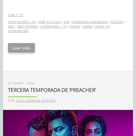
CINE Y TV
ADAPTACIÓN A TV
|
CINE POLÍTICO
|
ETA
|
FERNANDO ARAMBURU
|
FICCIÓN
|
HBO
|
HBO ESPAÑA
|
LITERATURA Y TV
|
PATRIA
|
SERIE
|
SERIE TV
|
TERRORISMO
Leer más
24 JUNIO, 2018
TERCERA TEMPORADA DE ‘PREACHER’
POR
LUIS CADENAS BORGES