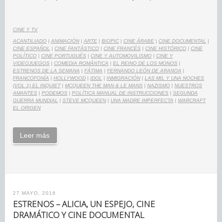
CINE Y TV
ACANTILIADO
|
ANIMACIÓN
|
ARTE
|
BIOPIC
|
CINE ÁRABE
|
CINE DOCUMENTAL
|
CINE ESPAÑOL
|
CINE FANTÁSTICO
|
CINE FRANCÉS
|
CINE HISTÓRICO
|
CINE
POLÍTICO
|
CINE PORTUGUÉS
|
CINE Y AUTOMOVILISMO
|
CINE Y
VIDEOJUEGOS
|
COMEDIA ROMÁNTICA
|
EL REINO DE LOS MONOS
|
ESTRENOS DE LA SEMANA
|
FÁTIMA
|
FERNANDO LEÓN DE ARANOA
|
FRANCOFONÍA
|
HOLLYWOOD
|
IDOL
|
INMIGRACIÓN
|
LAS MIL Y UNA NOCHES
(VOL 1) EL INQUIET
|
MCQUEEN THE MAN & LE MANS
|
NAZISMO
|
NUESTROS
AMANTES
|
PODEMOS
|
POLÍTICA MANUAL DE INSTRUCCIONES
|
SEGUNDA
GUERRA MUNDIAL
|
STEVE MCQUEEN
|
UNA MADRE IMPERFECTA
|
WARCRAFT
EL ORIGEN
Leer más
27 MAYO, 2016
ESTRENOS – ALICIA, UN ESPEJO, CINE
DRAMÁTICO Y CINE DOCUMENTAL