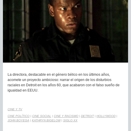
La directora, destacable en el género bélico en los últimos años,
acomete un proyecto ambicioso: narrar el origen de los disturbios
raciales en Detroit en los años 60, que acabaron con el falso sueño de
igualdad en EEUU.
CINE Y TV
CINE POLÍTICO
|
CINE SOCIAL
|
CINE Y RACISMO
|
DETROIT
|
HOLLYWOOD
|
JOHN BOYEGA
|
KATHRYN BIGELOW
|
SIGLO XX