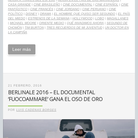
CASA GRANDE
|
CINE BRASILEÑO
|
CINE DOCUMENTAL
|
CINE ESPAÑOL
|
CINE
FANTÁSTICO
|
CINE FRANCÉS
|
CINE JORDANO
|
CINE PERUANO
|
CINE
POLÍTICO
|
DISNEY
|
DRAMA
|
EL HOMBRE QUE QUISO SER SEGUNDO
|
EL PAÍS
DEL MIEDO
|
ESTRENOS DE LA SEMANA
|
HOLLYWOOD
|
LOBO
|
MAGALLANES
|
MICHAEL MOORE
|
ORIENTE MEDIO
|
QUÉ INVADIMOS AHORA
|
SEGUNDO DE
CHOMÓN
|
TIM BURTON
|
TRES RECUERDOS DE MI JUVENTUD
|
UN DOCTOR EN
LA CAMPIÑA
Leer más
21 FEBRERO, 2016
BERLINALE 2016 – EL DOCUMENTAL
‘FUOCOAMMARE’ GANA EL OSO DE ORO
POR
LUIS CADENAS BORGES