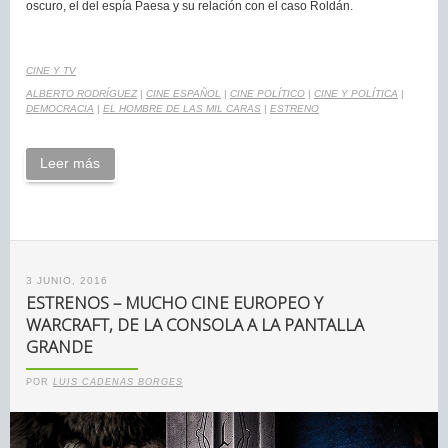
oscuro, el del espía Paesa y su relación con el caso Roldán.
CINE Y TV
ALBERTO RODRÍGUEZ
|
CINE ESPAÑOL
|
CINE POLÍTICO
|
CINE Y POLÍTICA
|
DEMOCRACIA
|
EL HOMBRE DE LAS MIL CARAS
|
ESTRENO
Leer más
3 JUNIO, 2016
ESTRENOS – MUCHO CINE EUROPEO Y
WARCRAFT, DE LA CONSOLA A LA PANTALLA
GRANDE
POR
LUIS CADENAS BORGES