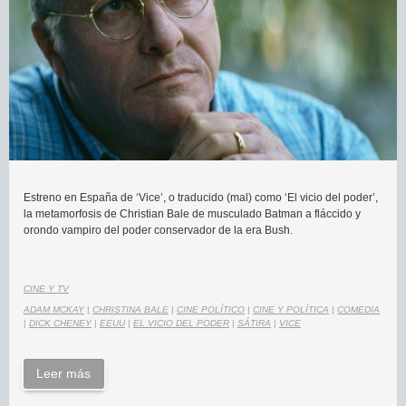
Estreno en España de ‘Vice’, o traducido (mal) como ‘El vicio del poder’,
la metamorfosis de Christian Bale de musculado Batman a fláccido y
orondo vampiro del poder conservador de la era Bush.
CINE Y TV
ADAM MCKAY
|
CHRISTINA BALE
|
CINE POLÍTICO
|
CINE Y POLÍTICA
|
COMEDIA
|
DICK CHENEY
|
EEUU
|
EL VICIO DEL PODER
|
SÁTIRA
|
VICE
Leer más