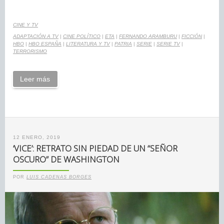
CINE Y TV
ADAPTACIÓN A TV
|
CINE POLÍTICO
|
ETA
|
FERNANDO ARAMBURU
|
FICCIÓN
|
HBO
|
HBO ESPAÑA
|
LITERATURA Y TV
|
PATRIA
|
SERIE
|
SERIE TV
|
TERRORISMO
Leer más
12 ENERO, 2019
‘VICE’: RETRATO SIN PIEDAD DE UN “SEÑOR
OSCURO” DE WASHINGTON
POR
LUIS CADENAS BORGES