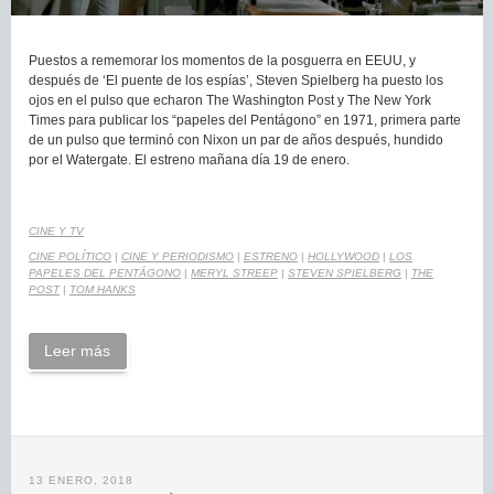
Puestos a rememorar los momentos de la posguerra en EEUU, y
después de ‘El puente de los espías’, Steven Spielberg ha puesto los
ojos en el pulso que echaron The Washington Post y The New York
Times para publicar los “papeles del Pentágono” en 1971, primera parte
de un pulso que terminó con Nixon un par de años después, hundido
por el Watergate. El estreno mañana día 19 de enero.
CINE Y TV
CINE POLÍTICO
|
CINE Y PERIODISMO
|
ESTRENO
|
HOLLYWOOD
|
LOS
PAPELES DEL PENTÁGONO
|
MERYL STREEP
|
STEVEN SPIELBERG
|
THE
POST
|
TOM HANKS
Leer más
13 ENERO, 2018