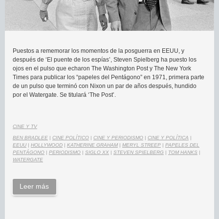
Puestos a rememorar los momentos de la posguerra en EEUU, y
después de ‘El puente de los espías’, Steven Spielberg ha puesto los
ojos en el pulso que echaron The Washington Post y The New York
Times para publicar los “papeles del Pentágono” en 1971, primera parte
de un pulso que terminó con Nixon un par de años después, hundido
por el Watergate. Se titulará ‘The Post’.
CINE Y TV
BEN BRADLEE
|
CINE POLÍTICO
|
CINE Y PERIODISMO
|
CINE Y POLÍTICA
|
EEUU
|
HOLLYWOOD
|
KATHERINE GRAHAM
|
MERYL STREEP
|
PAPELES DEL
PENTÁGONO
|
PERIODISMO
|
SIGLO XX
|
STEVEN SPIELBERG
|
TOM HANKS
|
WATERGATE
Leer más