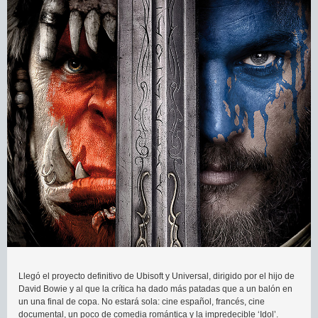
Llegó el proyecto definitivo de Ubisoft y Universal, dirigido por el hijo de
David Bowie y al que la crítica ha dado más patadas que a un balón en
un una final de copa. No estará sola: cine español, francés, cine
documental, un poco de comedia romántica y la impredecible ‘Idol’.