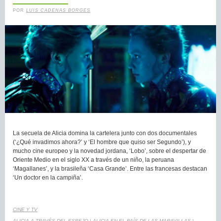
POR
LUIS CADENAS BORGES
La secuela de Alicia domina la cartelera junto con dos documentales
(‘¿Qué invadimos ahora?’ y ‘El hombre que quiso ser Segundo’), y
mucho cine europeo y la novedad jordana, ‘Lobo’, sobre el despertar de
Oriente Medio en el siglo XX a través de un niño, la peruana
‘Magallanes’, y la brasileña ‘Casa Grande’. Entre las francesas destacan
‘Un doctor en la campiña’.
CINE Y TV
ALICIA A TRAVÉS DEL ESPEJO
|
ALICIA EN EL PAÍS DE LAS MARAVILLAS
|