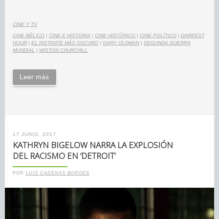
CINE Y TV
CINE BÉLICO
|
CINE E HISTORIA
|
CINE HISTÓRICO
|
CINE POLÍTICO
|
DARKEST
HOUR
|
EL INSTANTE MÁS OSCURO
|
GARY OLDMAN
|
SEGUNDA GUERRA
MUNDIAL
|
WISTON CHURCHILL
Leer más
17 JUNIO, 2017
KATHRYN BIGELOW NARRA LA EXPLOSIÓN
DEL RACISMO EN ‘DETROIT’
POR
LUIS CADENAS BORGES